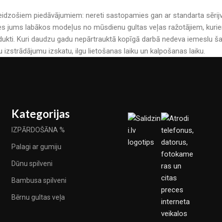
r pārsteidzošiem piedāvājumiem: nereti sastopamies gan ar standarta sē
es jums labākos modeļus no mūsdienu gultas veļas ražotājiem, kuriem 
kti. Kuri daudzu gadu nepārtrauktā kopīgā darbā nedeva iemeslu šau
u izstrādājumu izskatu, ilgu lietošanas laiku un kalpošanas laiku.
Kategorijas
IZPĀRDOŠĀNA %
Palagi ar gumiju
Dūnu spilveni
Bambusa spilveni
Bērnu gultas veļa