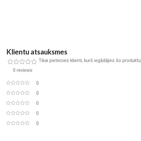
Klientu atsauksmes
Tikai pieteicies klienti, kurš iegādājies šo produkt
0 reviews
0
0
0
0
0