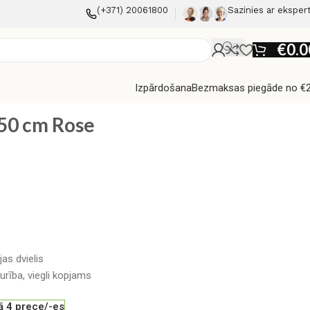
(+371) 20061800
Sazinies ar eksper
€
0.0
Izpārdošana
Bezmaksas piegāde no €
×50 cm Rose
jas dvielis
urība, viegli kopjams
ā 4 prece/-es