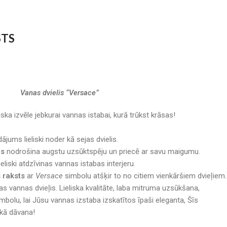
STS
Vanas dvielis “Versace”
eliska izvēle jebkurai vannas istabai, kurā trūkst krāsas!
ājums lieliski noder kā sejas dvielis.
ls
nodrošina augstu uzsūktspēju un priecē ar savu maigumu.
ieliski atdzīvinas vannas istabas interjeru.
s raksts
ar
Versace
simbolu atšķir to no citiem vienkāršiem dvieļiem.
as vannas dvieļis. Lieliska kvalitāte, laba mitruma uzsūkšana,
mbolu, lai Jūsu vannas izstaba izskatītos īpaši eleganta, Šīs
iskā dāvana!