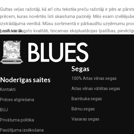
Gultas veļas ražotāji, kā arī citu tekstila preču ražotāji ir pilni a
prēcem, kuras novērtēs īsti skaistuma pazinēji. Mēs esam izvēlējuši
izstrādājuma vienībā. Mūsu sortimentā ir pārbaudītu uzņēmumu produ
produktu augsto kvalitāti, teicamas ekspluatācijas īpašības, pievilcīg
Lasīt vairāk...
Segas
Noderīgas saites
100% Aitas vilnas segas
Aitas vilnas vātētas segas
Kontakti
Bambuka segas
Prēces atgriešana
Bērnu segas
BUJ
Vasaras segas
Privātuma politika
Pasūtījuma izsēkošana