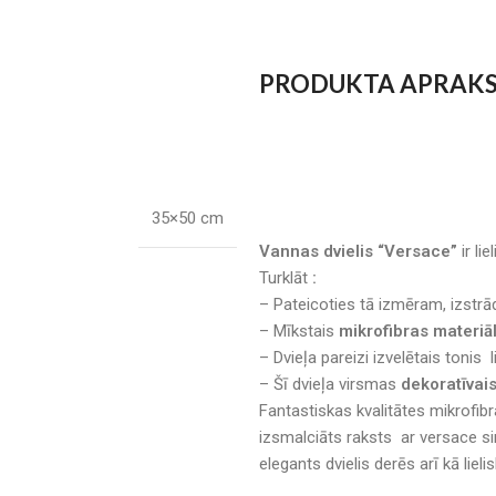
PRODUKTA APRAK
35×50 cm
Vannas dvielis “Versace”
ir li
Turklāt
:
– Pateicoties tā izmēram, izstrād
– Mīkstais
mikrofibras materiā
– Dvieļa pareizi izvelētais tonis l
– Šī dvieļa virsmas
dekoratīvai
Fantastiskas kvalitātes mikrofibr
izsmalciāts raksts ar versace si
elegants dvielis derēs arī kā liel