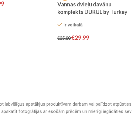
99
Vannas dvieļu davānu
komplekts DURUL by Turkey
Ir veikalā
€
29.99
€
35.00
adot labvēlīgus apstākļus produktīvam darbam vai palīdzot atpūsties
nā, apskatīt fotogrāfijas ar esošām prēcēm un mierīgi iegādāties sev