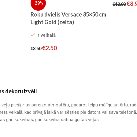
€
8.
-29%
€
12.00
Roku dvielis Versace 35×50 cm
Light Gold (zelta)
Ir veikalā
€
2.50
€
3.50
as dekoru izvēli
s veļa piešķir tai pareizo atmosfēru, padarot telpu mājīgu un ērtu, r
neta veikalā, kad brīvajā laikā var sēsties pie datora vai sava telefo
mas gan kokvilnas, gan kokvilna satīna gultas veļas.