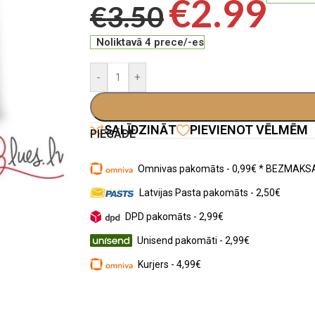
€
2.99
€
3.50
Noliktavā 4 prece/-es
-
+
SALĪDZINĀT
PIEVIENOT VĒLMĒM
PIEGĀDE
Omnivas pakomāts - 0,99€ * BEZMAKSA
Latvijas Pasta pakomāts - 2,50€
DPD pakomāts - 2,99€
Unisend pakomāti - 2,99€
Kurjers - 4,99€