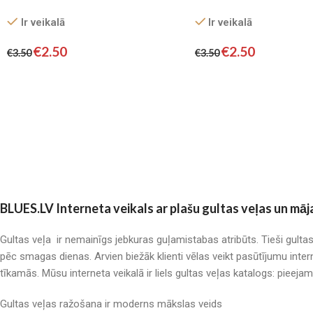
Ir veikalā
Ir veikalā
€
2.50
€
2.50
€
3.50
€
3.50
BLUES.LV Interneta veikals ar plašu gultas veļas un māj
Gultas veļa ir nemainīgs jebkuras guļamistabas atribūts. Tieši gulta
pēc smagas dienas. Arvien biežāk klienti vēlas veikt pasūtījumu inter
tīkamās. Mūsu interneta veikalā ir liels gultas veļas katalogs: pieeja
Gultas veļas ražošana ir moderns mākslas veids