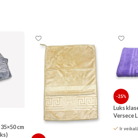
-25%
Luks klas
Versece L
cm (liela 
e 35×50 cm
Ir veikal
ēks)