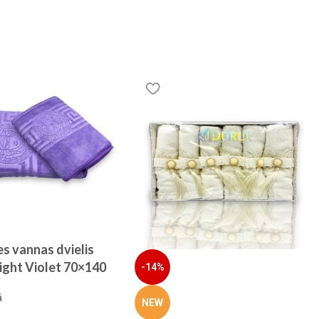
es vannas dvielis
ight Violet 70×140
-14%
izmēra)
ā
NEW