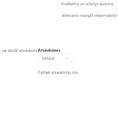
Kvalitatīvs un izturīgs audums.
Ieteicams mazgāt veļasmašinā l
Atsauksmes
u, var atstāt atsauksmi.
Pašlaik atsauksmju nav.