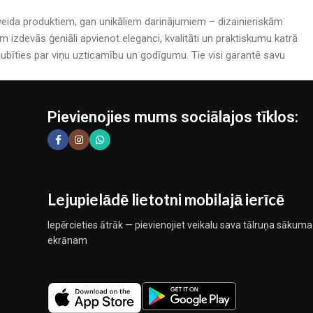
rijveida produktiem, gan unikāliem darinājumiem – dizainieriskām
izdevās ģeniāli apvienot eleganci, kvalitāti un praktiskumu katrā
bīties par viņu uzticamību un godīgumu. Tie visi garantē savu
Pievienojies mums sociālajos tīklos:
Lejupielādē lietotni mobilajā ierīcē
Iepērcieties ātrāk — pievienojiet veikalu sava tālruņa sākuma
ekrānam