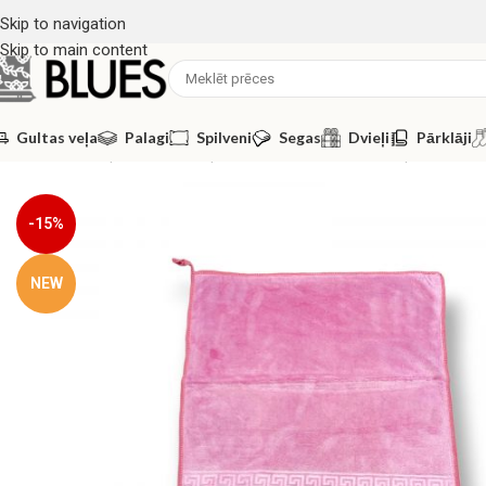
Skip to navigation
Skip to main content
Gultas veļa
Palagi
Spilveni
Segas
Dvieļi
Pārklāji
Sākums
/
Dvieļi
/
Vannas dvieļi
/
Maza izmēra vannas dvieļi
/
Roku dvi
-15%
NEW