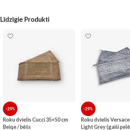
Līdzīgie Produkti
-29%
-29%
Roku dvielis Cucci 35×50 cm
Roku dvielis Versac
Beiqe / bēšs
Light Grey (gaiši pel