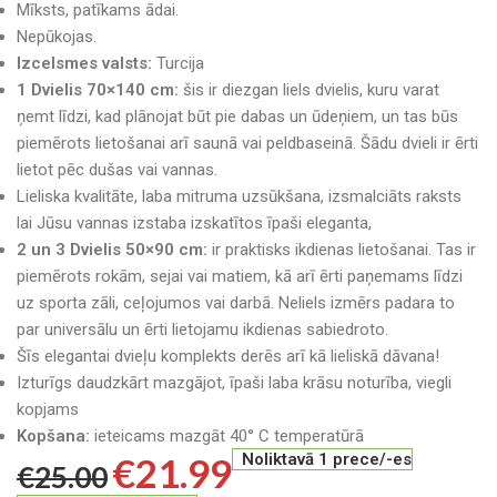
Mīksts, patīkams ādai.
Nepūkojas.
Izcelsmes valsts:
Turcija
1 Dvielis 70×140 cm:
šis ir diezgan liels dvielis, kuru varat
ņemt līdzi, kad plānojat būt pie dabas un ūdeņiem, un tas būs
piemērots lietošanai arī saunā vai peldbaseinā. Šādu dvieli ir ērti
lietot pēc dušas vai vannas.
Lieliska kvalitāte, laba mitruma uzsūkšana, izsmalciāts raksts
lai Jūsu vannas izstaba izskatītos īpaši eleganta,
2 un 3 Dvielis 50×90 cm:
ir praktisks ikdienas lietošanai. Tas ir
piemērots rokām, sejai vai matiem, kā arī ērti paņemams līdzi
uz sporta zāli, ceļojumos vai darbā. Neliels izmērs padara to
par universālu un ērti lietojamu ikdienas sabiedroto.
Šīs elegantai dvieļu komplekts derēs arī kā lieliskā dāvana!
Izturīgs daudzkārt mazgājot, īpaši laba krāsu noturība, viegli
kopjams
Kopšana:
ieteicams mazgāt 40° C temperatūrā
€
21.99
Noliktavā 1 prece/-es
€
25.00