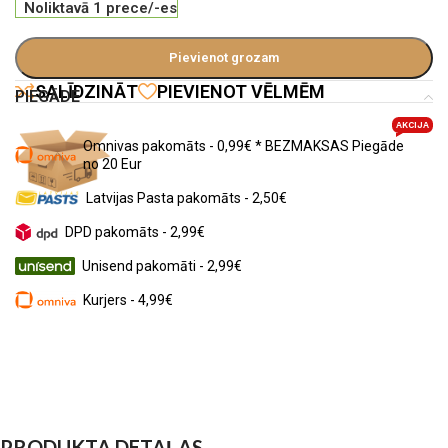
Noliktavā 1 prece/-es
Pievienot grozam
SALĪDZINĀT
PIEVIENOT VĒLMĒM
PIEGĀDE
AKCIJA
Omnivas pakomāts - 0,99€ * BEZMAKSAS Piegāde
no 20 Eur
Latvijas Pasta pakomāts - 2,50€
DPD pakomāts - 2,99€
Unisend pakomāti - 2,99€
Kurjers - 4,99€
PRODUKTA DETAĻAS