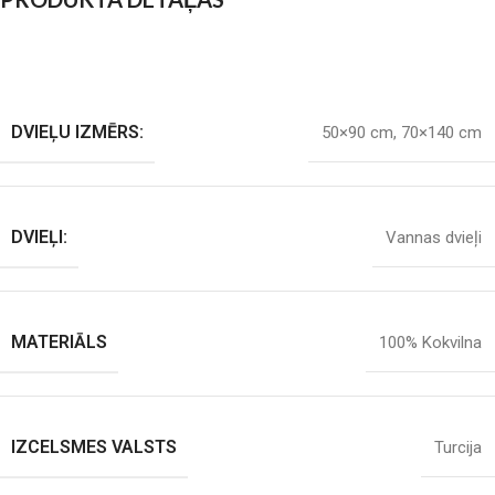
DVIEĻU IZMĒRS:
50×90 cm
,
70×140 cm
DVIEĻI:
Vannas dvieļi
MATERIĀLS
100% Kokvilna
IZCELSMES VALSTS
Turcija