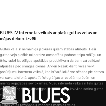
BLUES.LV Interneta veikals ar plašu gultas veļas un
mājas dekoru izvēli
Gultas veļa ir nemainīgs jebkuras guļamistabas atribūts. Tieši
gultas veļa piešķir tai pareizo atmosfēru, padarot telpu mājīgu un
ērtu, radot labvēlīgus apstākļus produktīvam darbam vai palīdzot
atpūsties pēc smagas dienas. Arvien biežāk klienti vēlas veikt
pasūtījumu interneta veikalā, kad brīvajā laikā var sēsties pie datora
vai sava telefonā, apskatīt fotogrāfijas ar esošām prēcēm un
mierīgi iegādāties sev tīkamās. Mūsu interneta veikalā ir liels gultas
veļas katalogs: pieejamas gan kokvilnas, gan kokvilna satīna gultas
veļas.
Gultas veļas ražošana ir moderns mākslas veids