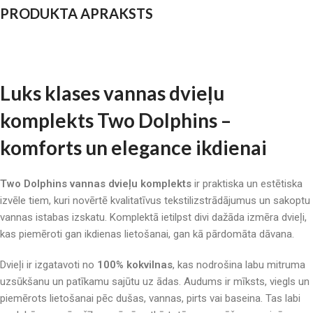
PRODUKTA APRAKSTS
Luks klases vannas dvieļu
komplekts Two Dolphins –
komforts un elegance ikdienai
Two Dolphins vannas dvieļu komplekts
ir praktiska un estētiska
izvēle tiem, kuri novērtē kvalitatīvus tekstilizstrādājumus un sakoptu
vannas istabas izskatu. Komplektā ietilpst divi dažāda izmēra dvieļi,
kas piemēroti gan ikdienas lietošanai, gan kā pārdomāta dāvana.
Dvieļi ir izgatavoti no
100% kokvilnas
, kas nodrošina labu mitruma
uzsūkšanu un patīkamu sajūtu uz ādas. Audums ir mīksts, viegls un
piemērots lietošanai pēc dušas, vannas, pirts vai baseina. Tas labi