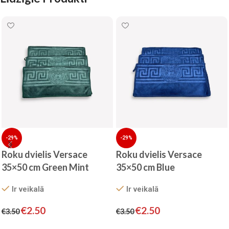
-29%
-29%
Roku dvielis Versace
Roku dvielis Versace
35×50 cm Green Mint
35×50 cm Blue
Ir veikalā
Ir veikalā
€
2.50
€
2.50
€
3.50
€
3.50
Pievienot grozam
Pievienot grozam