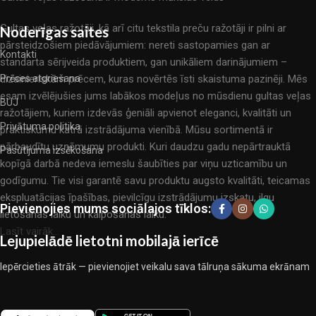
Gultas veļas ražotāji, kā arī citu tekstila preču ražotāji ir pilni ar
Noderīgas saites
pārsteidzošiem piedāvājumiem: nereti sastopamies gan ar
Kontakti
standarta sērijveida produktiem, gan unikāliem darinājumiem –
dizainieriskām prēcem, kuras novērtēs īsti skaistuma pazinēji. Mēs
Prēces atgriešana
esam izvēlējušies jums labākos modeļus no mūsdienu gultas veļas
BUJ
ražotājiem, kuriem izdevās ģeniāli apvienot eleganci, kvalitāti un
Privātuma politika
praktiskumu katrā izstrādājuma vienībā. Mūsu sortimentā ir
pārbaudītu uzņēmumu produkti. Kuri daudzu gadu nepārtrauktā
Pasūtījuma izsēkošana
kopīgā darbā nedeva iemeslu šaubīties par viņu uzticamību un
godīgumu. Tie visi garantē savu produktu augsto kvalitāti, teicamas
ekspluatācijas īpašības, pievilcīgu izstrādājumu izskatu, ilgu
Pievienojies mums sociālajos tīklos:
lietošanas laiku un kalpošanas laiku.
Lasīt vairāk...
Lejupielādē lietotni mobilajā ierīcē
Iepērcieties ātrāk — pievienojiet veikalu sava tālruņa sākuma ekrānam