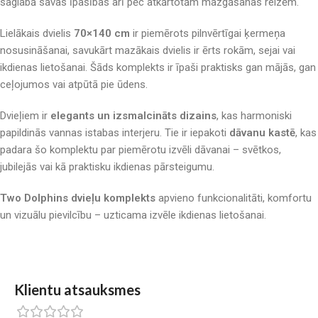
saglabā savas īpašības arī pēc atkārtotām mazgāšanas reizēm.
Lielākais dvielis
70×140 cm
ir piemērots pilnvērtīgai ķermeņa
nosusināšanai, savukārt mazākais dvielis ir ērts rokām, sejai vai
ikdienas lietošanai. Šāds komplekts ir īpaši praktisks gan mājās, gan
ceļojumos vai atpūtā pie ūdens.
Dvieļiem ir
elegants un izsmalcināts dizains
, kas harmoniski
papildinās vannas istabas interjeru. Tie ir iepakoti
dāvanu kastē
, kas
padara šo komplektu par piemērotu izvēli dāvanai – svētkos,
jubilejās vai kā praktisku ikdienas pārsteigumu.
Two Dolphins dvieļu komplekts
apvieno funkcionalitāti, komfortu
un vizuālu pievilcību – uzticama izvēle ikdienas lietošanai.
Klientu atsauksmes