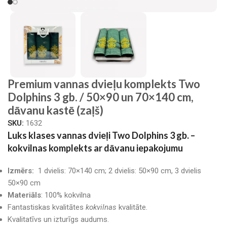
Premium vannas dvieļu komplekts Two
Dolphins 3 gb. / 50×90 un 70×140 cm,
dāvanu kastē (zaļš)
SKU:
1632
Luks klases vannas dvieļi Two Dolphins 3 gb. –
kokvilnas komplekts ar dāvanu iepakojumu
Izmērs:
1 dvielis: 70×140 cm; 2 dvielis: 50×90 cm, 3 dvielis
50×90 cm
Materiāls
: 100% kokvilna
Fantastiskas kvalitātes
kokvilnas
kvalitāte.
Kvalitatīvs un izturīgs audums.