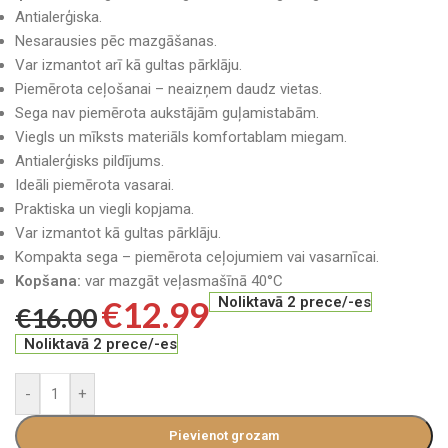
Antialerģiska.
Nesarausies pēc mazgāšanas.
Var izmantot arī kā gultas pārklāju.
Piemērota ceļošanai – neaizņem daudz vietas.
Sega nav piemērota aukstājām guļamistabām.
Viegls un mīksts materiāls komfortablam miegam.
Antialerģisks pildījums.
Ideāli piemērota vasarai.
Praktiska un viegli kopjama.
Var izmantot kā gultas pārklāju.
Kompakta sega – piemērota ceļojumiem vai vasarnīcai.
Kopšana:
var mazgāt veļasmašīnā 40°C
€
12.99
Noliktavā 2 prece/-es
€
16.00
Noliktavā 2 prece/-es
-
+
Pievienot grozam