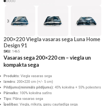
200×220 Viegla vasaras sega Luna Home
Design 91
SKU:
1465
Vasaras sega 200×220 cm – viegla un
kompakta sega
Produkts:
Viegla vasaras sega
Izmērs:
200×220 cm (+/- 5 cm)
Pildījums(minimāls pildījums):
45% kokvilna + 55% poliesters
Pārvalks:
100% kokvilna satīns
Tips:
Plāna vasaras sega
Īpašības:
Viegla, mīksta, gaisu caurlaidīga sega.