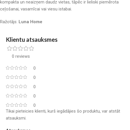
kompakta un neaizņem daudz vietas, tāpēc ir lieliski piemērota
ceļošanai, vasarnīcai vai viesu istabai.
Ražotājs:
Luna Home
Klientu atsauksmes
0 reviews
0
0
0
0
0
Tikai pieteicies klienti, kurš iegādājies šo produktu, var atstāt
atsauksmi.