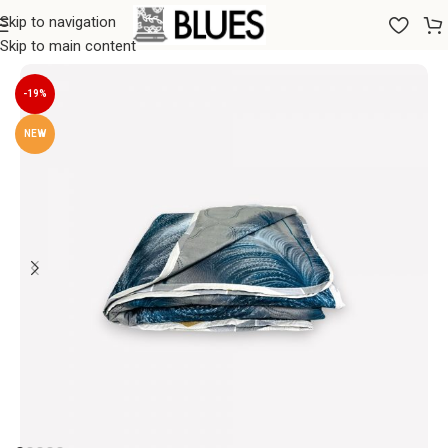
Skip to navigation
Sākums
/
Segas
/
Vasaras segas
Skip to main content
-19%
NEW