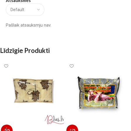
Atsauksmes
Pašlaik atsauksmju nav.
Līdzīgie Produkti
-20%
-17%