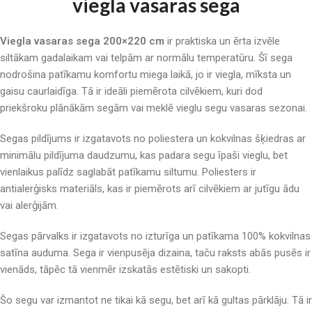
viegla vasaras sega
Viegla vasaras sega 200×220 cm
ir praktiska un ērta izvēle
siltākam gadalaikam vai telpām ar normālu temperatūru. Šī sega
nodrošina patīkamu komfortu miega laikā, jo ir viegla, mīksta un
gaisu caurlaidīga. Tā ir ideāli piemērota cilvēkiem, kuri dod
priekšroku plānākām segām vai meklē vieglu segu vasaras sezonai.
Segas pildījums ir izgatavots no poliestera un kokvilnas šķiedras ar
minimālu pildījuma daudzumu, kas padara segu īpaši vieglu, bet
vienlaikus palīdz saglabāt patīkamu siltumu. Poliesters ir
antialerģisks materiāls, kas ir piemērots arī cilvēkiem ar jutīgu ādu
vai alerģijām.
Segas pārvalks ir izgatavots no izturīga un patīkama 100% kokvilnas
satīna auduma. Sega ir vienpusēja dizaina, taču raksts abās pusēs ir
vienāds, tāpēc tā vienmēr izskatās estētiski un sakopti.
Šo segu var izmantot ne tikai kā segu, bet arī kā gultas pārklāju. Tā ir