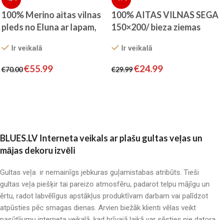
100% Merino aitas vilnas
100% AITAS VILNAS SEGA
pleds no Eluna ar lapam,
150×200/ bieza ziemas
160×200 cm
sega
Ir veikalā
Ir veikalā
€
55.99
€
24.99
€
70.00
€
29.99
Pievienot grozam
Pievienot grozam
BLUES.LV Interneta veikals ar plašu gultas veļas un
mājas dekoru izvēli
Gultas veļa ir nemainīgs jebkuras guļamistabas atribūts. Tieši
gultas veļa piešķir tai pareizo atmosfēru, padarot telpu mājīgu un
ērtu, radot labvēlīgus apstākļus produktīvam darbam vai palīdzot
atpūsties pēc smagas dienas. Arvien biežāk klienti vēlas veikt
pasūtījumu interneta veikalā, kad brīvajā laikā var sēsties pie datora