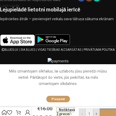
Lasīt vairāk...
Lejupielādē lietotni mobilajā ierīcē
Iepērcieties ātrāk — pievienojiet veikalu sava tālruņa sākuma ekrānam
BLUES.LV
| SIA BLUES | VISAS TIESĪBAS AIZSARGĀTAS |
PRIVĀTUMA POLITIKA
Mēs izmantojam sīkfailus, lai uzlabotu jūsu pieredzi mūsu
vietnē. Pārlūkojot šo vietni, jūs piekrītat, ka mēs
izmantojam sīkdatnes.
200×220
Pieņemt
Viegla
vasaras
€
16.00
Noliktavā
sega
-
+
2 prece/-