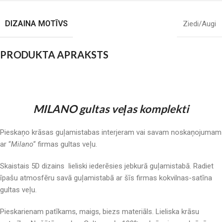
DIZAINA MOTĪVS
Ziedi/Augi
PRODUKTA APRAKSTS
MILANO gultas veļas komplekti
Pieskaņo krāsas guļamistabas interjeram vai savam noskaņojumam
ar “
Milano
“ firmas gultas veļu.
Skaistais 5D dizains lieliski iederēsies jebkurā guļamistabā. Radiet
īpašu atmosfēru savā guļamistabā ar šīs firmas kokvilnas-satīna
gultas veļu.
Pieskarienam patīkams, maigs, biezs materiāls. Lieliska krāsu