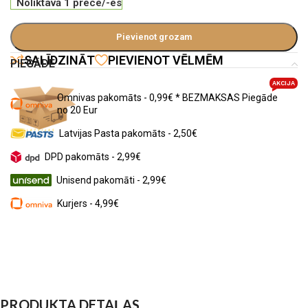
Noliktavā 1 prece/-es
Pievienot grozam
SALĪDZINĀT
PIEVIENOT VĒLMĒM
PIEGĀDE
AKCIJA
Omnivas pakomāts - 0,99€ * BEZMAKSAS Piegāde
no 20 Eur
Latvijas Pasta pakomāts - 2,50€
DPD pakomāts - 2,99€
Unisend pakomāti - 2,99€
Kurjers - 4,99€
PRODUKTA DETAĻAS