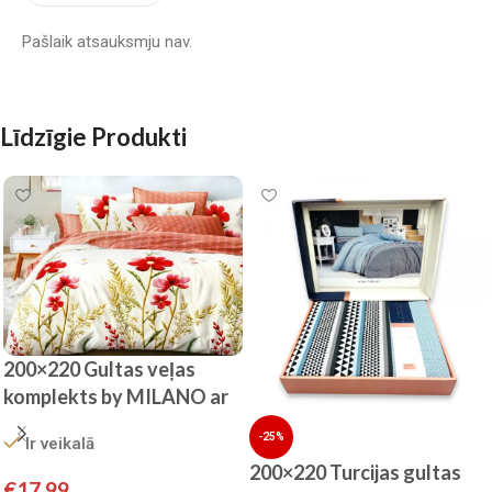
Pašlaik atsauksmju nav.
Līdzīgie Produkti
200×220 Gultas veļas
komplekts by MILANO ar
palagu/ 100% KOKVILNA
-25%
Ir veikalā
SATĪNS
200×220 Turcijas gultas
€
17.99