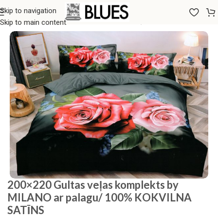
Skip to navigation
Sākums
/
Gultas veļa
/
200x220 GULTAS VEĻAS KOMPLEKTI
Skip to main content
200×220 Gultas veļas komplekts by
MILANO ar palagu/ 100% KOKVILNA
SATĪNS