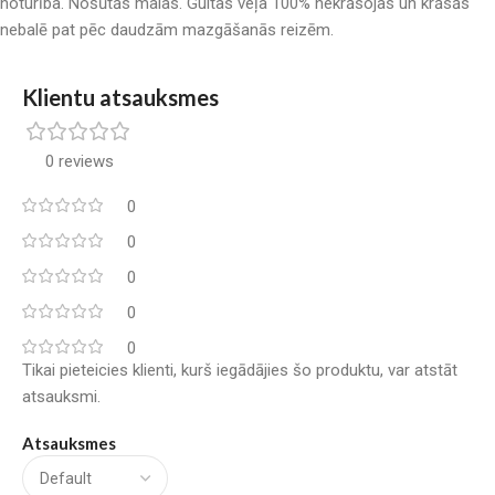
noturība. Nošūtās malas. Gultas veļa 100% nekrāsojas un krāsās
nebalē pat pēc daudzām mazgāšanās reizēm.
Klientu atsauksmes
0 reviews
0
0
0
0
0
Tikai pieteicies klienti, kurš iegādājies šo produktu, var atstāt
atsauksmi.
Atsauksmes