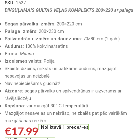
SKU:
1527
DIVGUĻAMAIS GULTAS VEĻAS KOMPLEKTS 200×220 ar palagu
Segas pārvalka izmērs:
200×220 cm
Palaga izmērs:
200×230 cm
Spilvendrānu izmērs un daudzums:
70×80 cm (2 gab.)
Audums:
100% kokvilna/satīns
Firma:
Milano
Izcelsmes valsts:
Polija
Skaists dizains, mīksts un patīkams audums, mazgājot
nesaveļas un neizbalē.
Nav nepieciešams gludināt!
Aizdare:
segas pārvalks un spilvendrānas ir aizverams ar
rāvējslēdzēju
Kopšana:
var mazgāt 30° C temperatūrā
Mazgājot nesaveļas un nekrāso, neizbalēs pat pēc vairākām
mazgāšanas reizēm.
€
17.99
Noliktavā 1 prece/-es