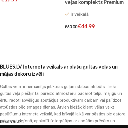
veļas komplekts Premium
by BELLA HOME
Pievienot grozam
Ir veikalā
€
44.99
€
60.00
Pievienot grozam
BLUES.LV Interneta veikals ar plašu gultas veļas un
mājas dekoru izvēli
Gultas veļa ir nemainīgs jebkuras guļamistabas atribūts. Tieši
gultas veļa piešķir tai pareizo atmosfēru, padarot telpu mājīgu un
ērtu, radot labvēlīgus apstākļus produktīvam darbam vai palīdzot
atpūsties pēc smagas dienas. Arvien biežāk klienti vēlas veikt
pasūtījumu interneta veikalā, kad brīvajā laikā var sēsties pie datora
vai sava telefonā, apskatīt fotogrāfijas ar esošām prēcēm un
Lasīt vairāk...
mierīgi iegādāties sev tīkamās. Mūsu interneta veikalā ir liels gultas