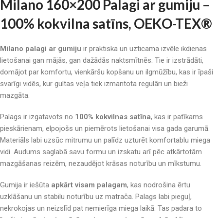
Milano 160×200 Palagi ar gumiju –
100% kokvilna satīns, OEKO-TEX®
Milano palagi ar gumiju
ir praktiska un uzticama izvēle ikdienas
lietošanai gan mājās, gan dažādās naktsmītnēs. Tie ir izstrādāti,
domājot par komfortu, vienkāršu kopšanu un ilgmūžību, kas ir īpaši
svarīgi vidēs, kur gultas veļa tiek izmantota regulāri un bieži
mazgāta.
Palags ir izgatavots no
100% kokvilnas satīna
, kas ir patīkams
pieskārienam, elpojošs un piemērots lietošanai visa gada garumā.
Materiāls labi uzsūc mitrumu un palīdz uzturēt komfortablu miega
vidi. Audums saglabā savu formu un izskatu arī pēc atkārtotām
mazgāšanas reizēm, nezaudējot krāsas noturību un mīkstumu.
Gumija ir iešūta
apkārt visam palagam
, kas nodrošina ērtu
uzklāšanu un stabilu noturību uz matrača. Palags labi pieguļ,
nekrokojas un neizslīd pat nemierīga miega laikā. Tas padara to