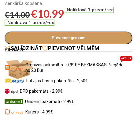
vienkārša kopšana.
€
10.99
Noliktavā 1 prece/-es
€
14.00
Noliktavā 1 prece/-es
Pievienot grozam
SALĪDZINĀT
PIEVIENOT VĒLMĒM
PIEGĀDE
AKCIJA
Omnivas pakomāts - 0,99€ * BEZMAKSAS Piegāde
no 20 Eur
Latvijas Pasta pakomāts - 2,50€
DPD pakomāts - 2,99€
Unisend pakomāti - 2,99€
Kurjers - 4,99€