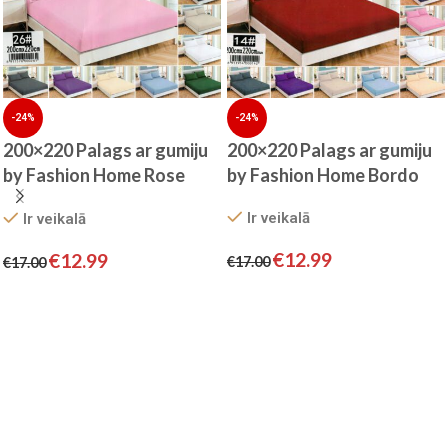
-24%
-24%
200×220 Palags ar gumiju
200×220 Palags ar gumiju
by Fashion Home Bordo
by Fashion Home Rose
/100% KOKVILNA SATĪNS
/100% KOKVILNA SATĪNS
Ir veikalā
Ir veikalā
€
12.99
€
12.99
€
17.00
€
17.00
Pievienot grozam
Pievienot grozam