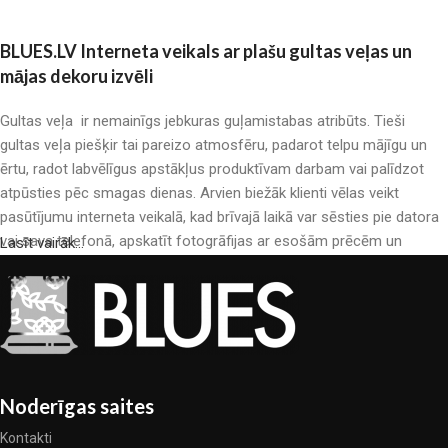
BLUES.LV Interneta veikals ar plašu gultas veļas un
mājas dekoru izvēli
Gultas veļa ir nemainīgs jebkuras guļamistabas atribūts. Tieši
gultas veļa piešķir tai pareizo atmosfēru, padarot telpu mājīgu un
ērtu, radot labvēlīgus apstākļus produktīvam darbam vai palīdzot
atpūsties pēc smagas dienas. Arvien biežāk klienti vēlas veikt
pasūtījumu interneta veikalā, kad brīvajā laikā var sēsties pie datora
vai sava telefonā, apskatīt fotogrāfijas ar esošām prēcēm un
Lasīt vairāk...
mierīgi iegādāties sev tīkamās. Mūsu interneta veikalā ir liels gultas
veļas katalogs: pieejamas gan kokvilnas, gan kokvilna satīna gultas
veļas.
Gultas veļas ražošana ir moderns mākslas veids
Gultas veļas ražotāji, kā arī citu tekstila preču ražotāji ir pilni ar
Noderīgas saites
pārsteidzošiem piedāvājumiem: nereti sastopamies gan ar
Kontakti