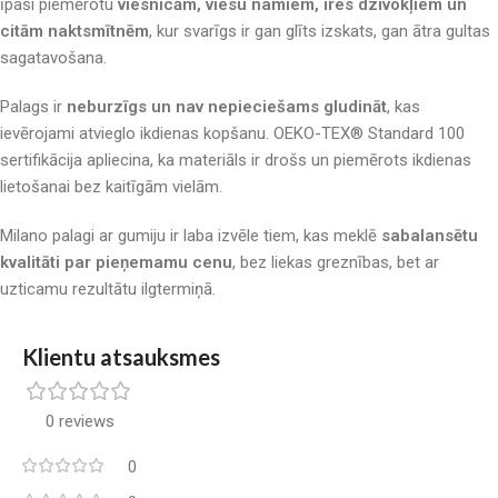
īpaši piemērotu
viesnīcām, viesu namiem, īres dzīvokļiem un
citām naktsmītnēm
, kur svarīgs ir gan glīts izskats, gan ātra gultas
sagatavošana.
Palags ir
neburzīgs un nav nepieciešams gludināt
, kas
ievērojami atvieglo ikdienas kopšanu. OEKO-TEX® Standard 100
sertifikācija apliecina, ka materiāls ir drošs un piemērots ikdienas
lietošanai bez kaitīgām vielām.
Milano palagi ar gumiju ir laba izvēle tiem, kas meklē
sabalansētu
kvalitāti par pieņemamu cenu
, bez liekas greznības, bet ar
uzticamu rezultātu ilgtermiņā.
Klientu atsauksmes
0 reviews
0