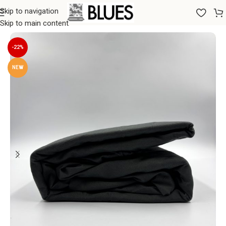
Skip to navigation
Sākums
/
Gultas veļa
/
Palagi
/
Palagi ar gumiju
Skip to main content
-22%
NEW