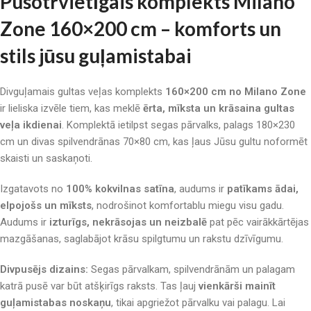
Pusotrvietīgais komplekts Milano
Zone 160×200 cm – komforts un
stils jūsu guļamistabai
Divguļamais gultas veļas komplekts
160×200 cm no Milano Zone
ir lieliska izvēle tiem, kas meklē
ērta, mīksta un krāsaina gultas
veļa ikdienai
. Komplektā ietilpst segas pārvalks, palags 180×230
cm un divas spilvendrānas 70×80 cm, kas ļaus Jūsu gultu noformēt
skaisti un saskaņoti.
Izgatavots no
100% kokvilnas satīna
, audums ir
patīkams ādai,
elpojošs un mīksts
, nodrošinot komfortablu miegu visu gadu.
Audums ir
izturīgs, nekrāsojas un neizbalē
pat pēc vairākkārtējas
mazgāšanas, saglabājot krāsu spilgtumu un rakstu dzīvīgumu.
Divpusējs dizains:
Segas pārvalkam, spilvendrānām un palagam
katrā pusē var būt atšķirīgs raksts. Tas ļauj
vienkārši mainīt
guļamistabas noskaņu
, tikai apgriežot pārvalku vai palagu. Lai