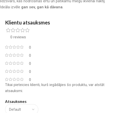
līdzsvars, kas nodrošinās ērtu un patīkamu miegu ikvienai naktij.
Ideāla izvēle
gan sev, gan kā dāvana
.
Klientu atsauksmes
0 reviews
0
0
0
0
0
Tikai pieteicies klienti, kurš iegādājies šo produktu, var atstāt
atsauksmi.
Atsauksmes