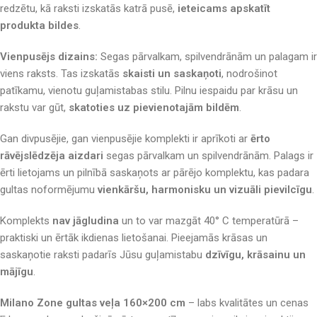
redzētu, kā raksti izskatās katrā pusē,
ieteicams apskatīt
produkta bildes
.
Vienpusējs dizains:
Segas pārvalkam, spilvendrānām un palagam ir
viens raksts. Tas izskatās
skaisti un saskaņoti
, nodrošinot
patīkamu, vienotu guļamistabas stilu. Pilnu iespaidu par krāsu un
rakstu var gūt,
skatoties uz pievienotajām bildēm
.
Gan divpusējie, gan vienpusējie komplekti ir aprīkoti ar
ērto
rāvējslēdzēja aizdari
segas pārvalkam un spilvendrānām. Palags ir
ērti lietojams un pilnībā saskaņots ar pārējo komplektu, kas padara
gultas noformējumu
vienkāršu, harmonisku un vizuāli pievilcīgu
.
Komplekts
nav jāgludina
un to var mazgāt 40° C temperatūrā –
praktiski un ērtāk ikdienas lietošanai. Pieejamās krāsas un
saskaņotie raksti padarīs Jūsu guļamistabu
dzīvīgu, krāsainu un
mājīgu
.
Milano Zone gultas veļa 160×200 cm
– labs kvalitātes un cenas