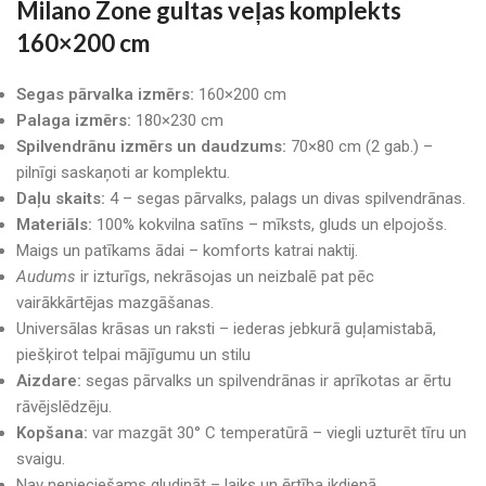
Milano Zone gultas veļas komplekts
160×200 cm
Segas pārvalka izmērs:
160×200 cm
Palaga izmērs:
180×230 cm
Spilvendrānu izmērs un daudzums:
70×80 cm (2 gab.) –
pilnīgi saskaņoti ar komplektu.
Daļu skaits:
4 – segas pārvalks, palags un divas spilvendrānas.
Materiāls:
100% kokvilna satīns – mīksts, gluds un elpojošs.
Maigs un patīkams ādai – komforts katrai naktij.
Audums
ir izturīgs, nekrāsojas un neizbalē pat pēc
vairākkārtējas mazgāšanas.
Universālas krāsas un raksti – iederas jebkurā guļamistabā,
piešķirot telpai mājīgumu un stilu
Aizdare:
segas pārvalks un spilvendrānas ir aprīkotas ar ērtu
rāvējslēdzēju.
Kopšana:
var mazgāt 30° C temperatūrā – viegli uzturēt tīru un
svaigu.
Nav nepieciešams gludināt – laiks un ērtība ikdienā.