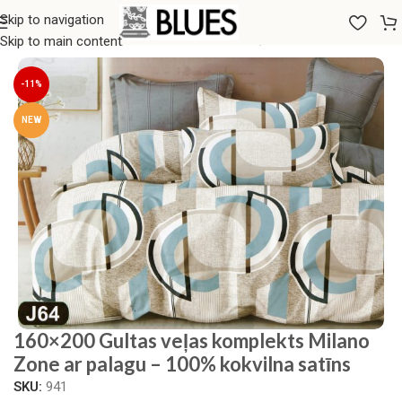
Skip to navigation
Sākums
/
Gultas veļa
/
160x200 GULTAS VEĻAS KOMPLEKTI
Skip to main content
-11%
NEW
160×200 Gultas veļas komplekts Milano
Zone ar palagu – 100% kokvilna satīns
SKU:
941