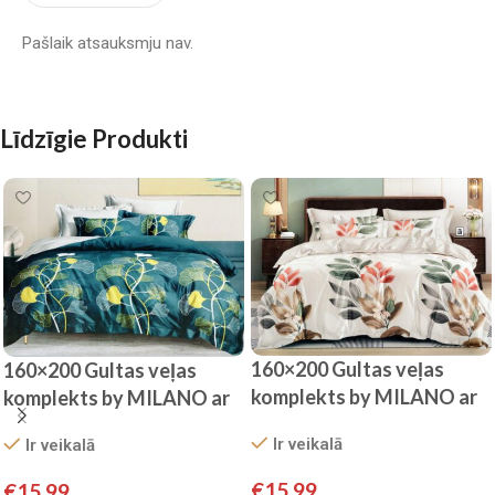
Pašlaik atsauksmju nav.
Līdzīgie Produkti
160×200 Gultas veļas
160×200 Gultas veļas
komplekts by MILANO ar
komplekts by MILANO ar
palagu/ 100% KOKVILNA
palagu/ 100% KOKVILNA
Ir veikalā
Ir veikalā
SATĪNS
SATĪNS
€
15.99
€
15.99