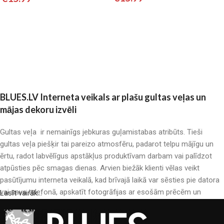
Pievienot grozam
Pievienot grozam
BLUES.LV Interneta veikals ar plašu gultas veļas un
mājas dekoru izvēli
Gultas veļa ir nemainīgs jebkuras guļamistabas atribūts. Tieši
gultas veļa piešķir tai pareizo atmosfēru, padarot telpu mājīgu un
ērtu, radot labvēlīgus apstākļus produktīvam darbam vai palīdzot
atpūsties pēc smagas dienas. Arvien biežāk klienti vēlas veikt
pasūtījumu interneta veikalā, kad brīvajā laikā var sēsties pie datora
vai sava telefonā, apskatīt fotogrāfijas ar esošām prēcēm un
Lasīt vairāk...
mierīgi iegādāties sev tīkamās. Mūsu interneta veikalā ir liels gultas
veļas katalogs: pieejamas gan kokvilnas, gan kokvilna satīna gultas