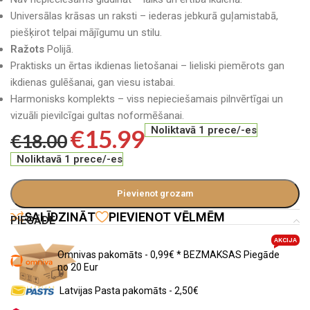
Universālas krāsas un raksti – iederas jebkurā guļamistabā,
piešķirot telpai mājīgumu un stilu.
Ražots
Polijā.
Praktisks un ērtas ikdienas lietošanai – lieliski piemērots gan
ikdienas gulēšanai, gan viesu istabai.
Harmonisks komplekts – viss nepieciešamais pilnvērtīgai un
vizuāli pievilcīgai gultas noformēšanai.
€
15.99
Noliktavā 1 prece/-es
€
18.00
Noliktavā 1 prece/-es
Pievienot grozam
SALĪDZINĀT
PIEVIENOT VĒLMĒM
PIEGĀDE
AKCIJA
Omnivas pakomāts - 0,99€ * BEZMAKSAS Piegāde
no 20 Eur
Latvijas Pasta pakomāts - 2,50€