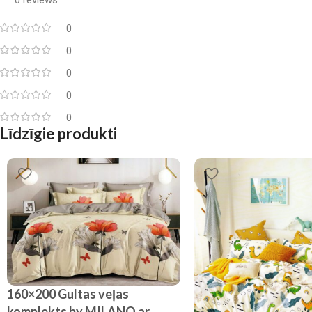
0
0
0
0
0
Līdzīgie produkti
160×200 Gultas veļas
komplekts by MILANO ar