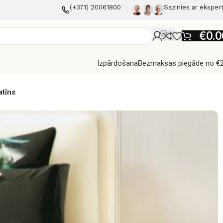
(+371) 20061800
Sazinies ar eksper
€
0.0
Izpārdošana
Bezmaksas piegāde no €
atīns