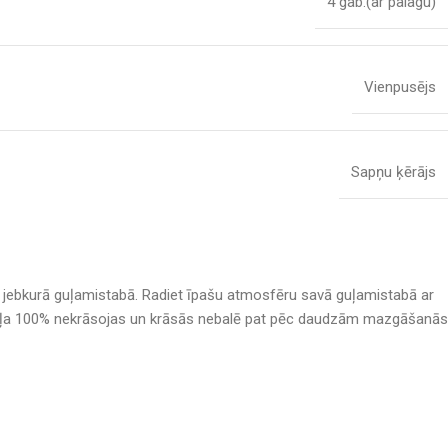
4 gab.(ar palagu)
Vienpusējs
Sapņu ķērājs
s jebkurā guļamistabā. Radiet īpašu atmosfēru savā guļamistabā ar
as veļa 100% nekrāsojas un krāsās nebalē pat pēc daudzām mazgāšanās