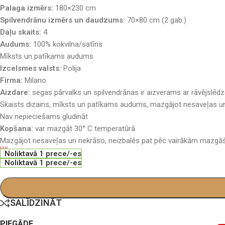
Palaga izmērs:
180×230 cm
Spilvendrānu izmērs un daudzums:
70×80 cm (2 gab.)
Daļu skaits:
4
Audums:
100% kokvilna/satīns
Mīksts un patīkams audums
Izcelsmes valsts:
Polija
Firma:
Milano
Aizdare:
segas pārvalks un spilvendrānas ir aizverams ar rāvējslēdz
Skaists dizains, mīksts un patīkams audums, mazgājot nesaveļas un
Nav nepieciešams gludināt
Kopšana:
var mazgāt 30° C temperatūrā
Mazgājot nesaveļas un nekrāso, neizbalēs pat pēc vairākām mazgā
€
15.99
Noliktavā 1 prece/-es
Noliktavā 1 prece/-es
SALĪDZINĀT
PIEGĀDE