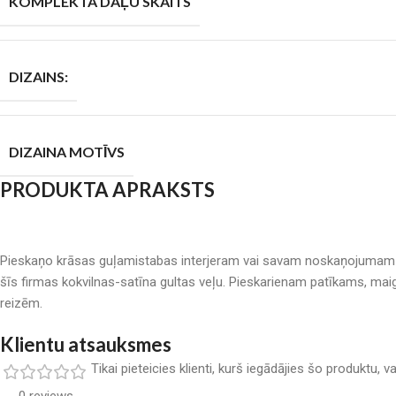
KOMPLEKTA DAĻU SKAITS
DIZAINS:
DIZAINA MOTĪVS
PRODUKTA APRAKSTS
Pieskaņo krāsas guļamistabas interjeram vai savam noskaņojumam ar “
šīs firmas kokvilnas-satīna gultas veļu. Pieskarienam patīkams, ma
reizēm.
Klientu atsauksmes
Tikai pieteicies klienti, kurš iegādājies šo produktu, 
0 reviews