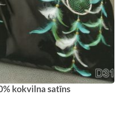
% kokvilna satīns