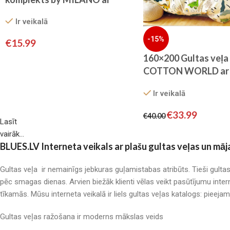
palagu/ 100% KOKVILNA
Ir veikalā
SATĪNS
-15%
€
15.99
160×200 Gultas veļa
COTTON WORLD ar 
100% kokvilna-satīn
Ir veikalā
EXCLUSIVE COLLEC
€
33.99
€
40.00
Lasīt
vairāk...
BLUES.LV Interneta veikals ar plašu gultas veļas un māj
Gultas veļa ir nemainīgs jebkuras guļamistabas atribūts. Tieši gulta
pēc smagas dienas. Arvien biežāk klienti vēlas veikt pasūtījumu inter
tīkamās. Mūsu interneta veikalā ir liels gultas veļas katalogs: pieeja
Gultas veļas ražošana ir moderns mākslas veids