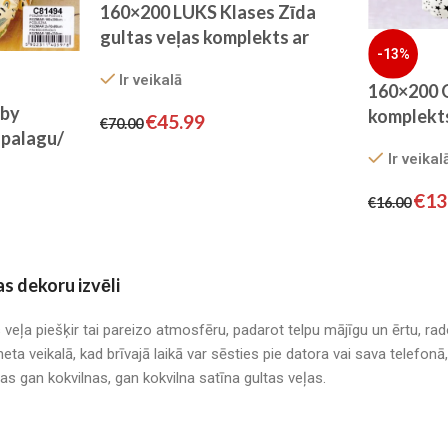
160×200 LUKS Klases Zīda
gultas veļas komplekts ar
-13%
palagu (zils)
Ir veikalā
160×200 G
 by
komplekt
€
45.99
€
70.00
palagu/
palagu/ 
Ir veikal
s/
SATĪNS
TION )
€
13
€
16.00
as dekoru izvēli
s veļa piešķir tai pareizo atmosfēru, padarot telpu mājīgu un ērtu, r
neta veikalā, kad brīvajā laikā var sēsties pie datora vai sava telefo
mas gan kokvilnas, gan kokvilna satīna gultas veļas.