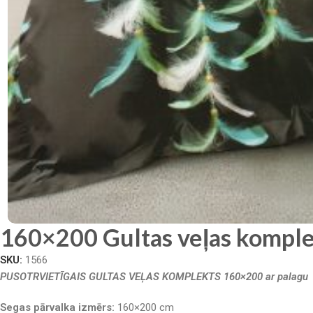
160×200 Gultas veļas komple
SKU:
1566
PUSOTRVIETĪGAIS GULTAS VEĻAS KOMPLEKTS 160×200 ar palagu
Segas pārvalka izmērs:
160×200 cm