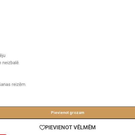
ēju
 neizbalē.
šanas reizēm.
Pievienot grozam
PIEVIENOT VĒLMĒM