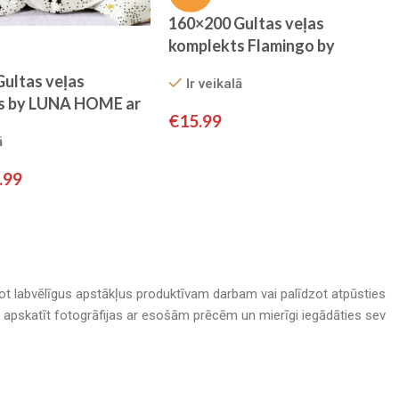
160×200 Gultas veļas
komplekts Flamingo by
MILANO ar palagu/ 100%
ultas veļas
Ir veikalā
KOKVILNA SATĪNS
s by LUNA HOME ar
€
15.99
100% KOKVILNA
ā
.99
adot labvēlīgus apstākļus produktīvam darbam vai palīdzot atpūsties
nā, apskatīt fotogrāfijas ar esošām prēcēm un mierīgi iegādāties sev