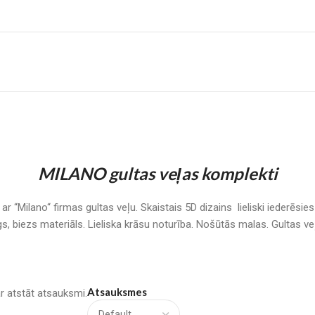
MILANO gultas veļas komplekti
Milano“ firmas gultas veļu. Skaistais 5D dizains lieliski iederēsie
igs, biezs materiāls. Lieliska krāsu noturība. Nošūtās malas. Gult
Atsauksmes
var atstāt atsauksmi.