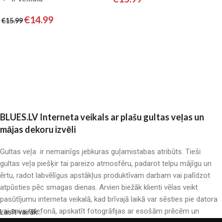
SATĪNS
Pievienot grozam
€
14.99
€
15.99
Pievienot grozam
BLUES.LV Interneta veikals ar plašu gultas veļas un
mājas dekoru izvēli
Gultas veļa ir nemainīgs jebkuras guļamistabas atribūts. Tieši
gultas veļa piešķir tai pareizo atmosfēru, padarot telpu mājīgu un
ērtu, radot labvēlīgus apstākļus produktīvam darbam vai palīdzot
atpūsties pēc smagas dienas. Arvien biežāk klienti vēlas veikt
pasūtījumu interneta veikalā, kad brīvajā laikā var sēsties pie datora
vai sava telefonā, apskatīt fotogrāfijas ar esošām prēcēm un
Lasīt vairāk...