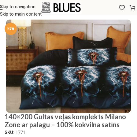
Skip to navigation
Sākums
/
Gultas veļa
/
Milano Zone
Skip to main content
NEW
140×200 Gultas veļas komplekts Milano
Zone ar palagu – 100% kokvilna satīns
SKU:
1771