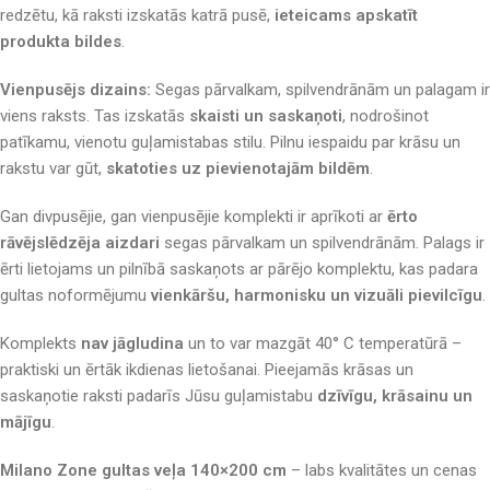
redzētu, kā raksti izskatās katrā pusē,
ieteicams apskatīt
produkta bildes
.
Vienpusējs dizains:
Segas pārvalkam, spilvendrānām un palagam ir
viens raksts. Tas izskatās
skaisti un saskaņoti
, nodrošinot
patīkamu, vienotu guļamistabas stilu. Pilnu iespaidu par krāsu un
rakstu var gūt,
skatoties uz pievienotajām bildēm
.
Gan divpusējie, gan vienpusējie komplekti ir aprīkoti ar
ērto
rāvējslēdzēja aizdari
segas pārvalkam un spilvendrānām. Palags ir
ērti lietojams un pilnībā saskaņots ar pārējo komplektu, kas padara
gultas noformējumu
vienkāršu, harmonisku un vizuāli pievilcīgu
.
Komplekts
nav jāgludina
un to var mazgāt 40° C temperatūrā –
praktiski un ērtāk ikdienas lietošanai. Pieejamās krāsas un
saskaņotie raksti padarīs Jūsu guļamistabu
dzīvīgu, krāsainu un
mājīgu
.
Milano Zone gultas veļa 140×200 cm
– labs kvalitātes un cenas