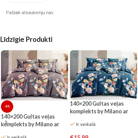
Pašlaik atsauksmju nav.
Līdzīgie Produkti
140×200 Gultas veļas
-6%
komplekts by Milano ar
140×200 Gultas veļas
palagu/ 100% KOKVILNA
komplekts by Milano ar
Ir veikalā
SATĪNS
palagu/ 100% KOKVILNA
€
15.99
Ir veikalā