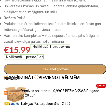
Nav nepieciešams gludināt – laiks un ērtība ikdienā.
Universālas krāsas un raksti – iederas jebkurā guļamistabā,
piešķirot telpai mājīgumu un stilu.
Ražots
Polijā.
Praktisks un ērtas ikdienas lietošanai – lieliski piemērots gan
ikdienas gulēšanai, gan viesu istabai.
Harmonisks komplekts – viss nepieciešamais pilnvērtīgai un
vizuāli pievilcīgai gultas noformēšanai.
€
15.99
Noliktavā 1 prece/-es
Noliktavā 1 prece/-es
Pievienot grozam
SALĪDZINĀT
PIEVIENOT VĒLMĒM
PIEGĀDE
AKCIJA
Omnivas pakomāts - 0,99€ * BEZMAKSAS Piegāde
no 20 Eur
Latvijas Pasta pakomāts - 2,50€