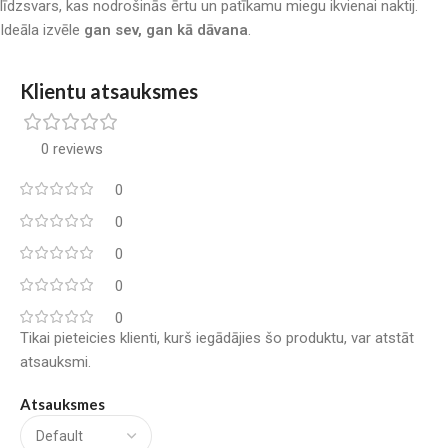
līdzsvars, kas nodrošinās ērtu un patīkamu miegu ikvienai naktij.
Ideāla izvēle
gan sev, gan kā dāvana
.
Klientu atsauksmes
0 reviews
0
0
0
0
0
Tikai pieteicies klienti, kurš iegādājies šo produktu, var atstāt
atsauksmi.
Atsauksmes