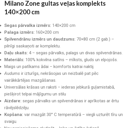
Milano Zone gultas veļas komplekts
140×200 cm
Segas pārvalka izmērs:
140×200 cm
Palaga izmērs:
160×200 cm
Spilvendrānu izmērs un daudzums:
70×80 cm (2 gab.) –
pilnīgi saskaņoti ar komplektu.
Daļu skaits:
4 – segas pārvalks, palags un divas spilvendrānas.
Materiāls:
100% kokvilna satīns – mīksts, gluds un elpojošs.
Maigs un patīkams ādai – komforts katrai naktij.
Audums
ir izturīgs, nekrāsojas un neizbalē pat pēc
vairākkārtējas mazgāšanas.
Universālas krāsas un raksti – iederas jebkurā guļamistabā,
piešķirot telpai mājīgumu un stilu
Aizdare:
segas pārvalks un spilvendrānas ir aprīkotas ar ērtu
rāvējslēdzēju.
Kopšana:
var mazgāt 30° C temperatūrā – viegli uzturēt tīru un
svaigu.