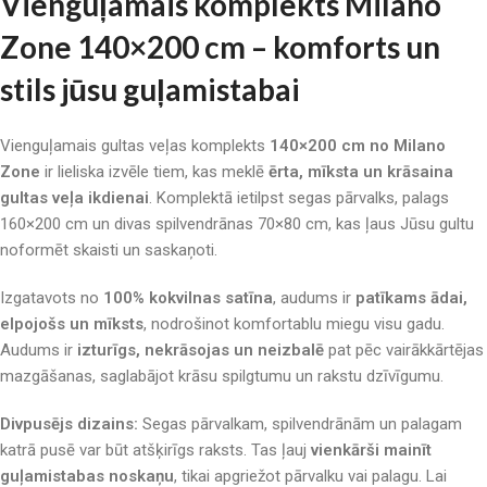
Vienguļamais komplekts Milano
Zone 140×200 cm – komforts un
stils jūsu guļamistabai
Vienguļamais gultas veļas komplekts
140×200 cm no Milano
Zone
ir lieliska izvēle tiem, kas meklē
ērta, mīksta un krāsaina
gultas veļa ikdienai
. Komplektā ietilpst segas pārvalks, palags
160×200 cm un divas spilvendrānas 70×80 cm, kas ļaus Jūsu gultu
noformēt skaisti un saskaņoti.
Izgatavots no
100% kokvilnas satīna
, audums ir
patīkams ādai,
elpojošs un mīksts
, nodrošinot komfortablu miegu visu gadu.
Audums ir
izturīgs, nekrāsojas un neizbalē
pat pēc vairākkārtējas
mazgāšanas, saglabājot krāsu spilgtumu un rakstu dzīvīgumu.
Divpusējs dizains:
Segas pārvalkam, spilvendrānām un palagam
katrā pusē var būt atšķirīgs raksts. Tas ļauj
vienkārši mainīt
guļamistabas noskaņu
, tikai apgriežot pārvalku vai palagu. Lai