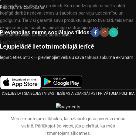
pārbaudītu uzņēmumu produkti. Kuri daudzu gadu nepārtrauktā
Pasūtījuma izsēkošana
kopīgā darbā nedeva iemeslu šaubīties par viņu uzticamību un
godīgumu. Tie visi garantē savu produktu augsto kvalitāti, teicamas
ekspluatācijas īpašības, pievilcīgu izstrādājumu izskatu, ilgu
Pievienojies mums sociālajos tīklos:
lietošanas laiku un kalpošanas laiku.
Lasīt vairāk...
Lejupielādē lietotni mobilajā ierīcē
Iepērcieties ātrāk — pievienojiet veikalu sava tālruņa sākuma ekrānam
BLUES.LV
| SIA BLUES | VISAS TIESĪBAS AIZSARGĀTAS |
PRIVĀTUMA POLITIKA
Mēs izmantojam sīkfailus, lai uzlabotu jūsu pieredzi mūsu
vietnē. Pārlūkojot šo vietni, jūs piekrītat, ka mēs
izmantojam sīkdatnes.