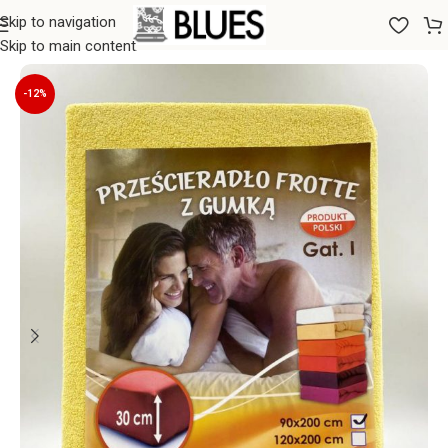
Skip to navigation
Sākums
/
Gultas veļa
/
Palagi
/
Palagi ar gumiju
Skip to main content
-12%