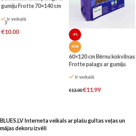
gumiju Frotte 70×140 cm
(violets)
Ir veikalā
€
10.00
-8%
Pievienot grozam
NEW
60×120 cm Bērnu kokvilnas
Frotte palags ar gumiju
(gaiši violets)
Ir veikalā
€
11.99
€
13.00
Pievienot grozam
BLUES.LV Interneta veikals ar plašu gultas veļas un
mājas dekoru izvēli