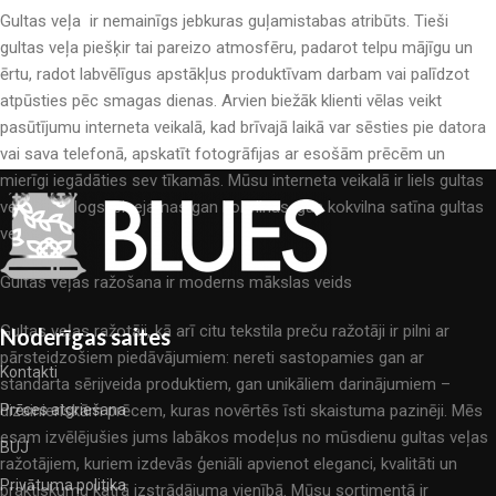
Gultas veļa ir nemainīgs jebkuras guļamistabas atribūts. Tieši
gultas veļa piešķir tai pareizo atmosfēru, padarot telpu mājīgu un
ērtu, radot labvēlīgus apstākļus produktīvam darbam vai palīdzot
atpūsties pēc smagas dienas. Arvien biežāk klienti vēlas veikt
pasūtījumu interneta veikalā, kad brīvajā laikā var sēsties pie datora
vai sava telefonā, apskatīt fotogrāfijas ar esošām prēcēm un
mierīgi iegādāties sev tīkamās. Mūsu interneta veikalā ir liels gultas
veļas katalogs: pieejamas gan kokvilnas, gan kokvilna satīna gultas
veļas.
Gultas veļas ražošana ir moderns mākslas veids
Gultas veļas ražotāji, kā arī citu tekstila preču ražotāji ir pilni ar
Noderīgas saites
pārsteidzošiem piedāvājumiem: nereti sastopamies gan ar
Kontakti
standarta sērijveida produktiem, gan unikāliem darinājumiem –
dizainieriskām prēcem, kuras novērtēs īsti skaistuma pazinēji. Mēs
Prēces atgriešana
esam izvēlējušies jums labākos modeļus no mūsdienu gultas veļas
BUJ
ražotājiem, kuriem izdevās ģeniāli apvienot eleganci, kvalitāti un
Privātuma politika
praktiskumu katrā izstrādājuma vienībā. Mūsu sortimentā ir