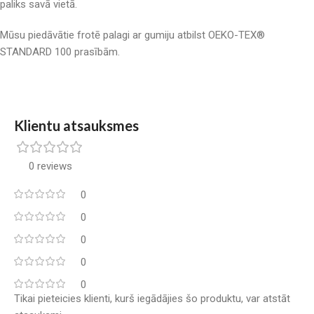
paliks savā vietā.
Mūsu piedāvātie frotē palagi ar gumiju atbilst OEKO-TEX®
STANDARD 100 prasībām.
Klientu atsauksmes
0 reviews
0
0
0
0
0
Tikai pieteicies klienti, kurš iegādājies šo produktu, var atstāt