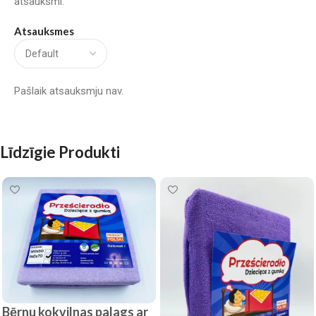
atsauksmi.
Atsauksmes
Pašlaik atsauksmju nav.
Līdzīgie Produkti
Bērnu kokvilnas palags ar