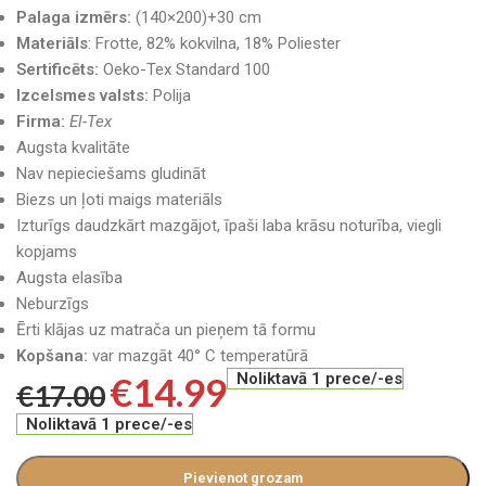
Palaga izmērs:
(140×200)+30 cm
Materiāls
: Frotte, 82% kokvilna, 18% Poliester
Sertificēts:
Oeko-Tex Standard 100
Izcelsmes valsts:
Polija
Firma:
El-Tex
Augsta kvalitāte
Nav nepieciešams gludināt
Biezs un ļoti maigs materiāls
Izturīgs daudzkārt mazgājot, īpaši laba krāsu noturība, viegli
kopjams
Augsta elasība
Neburzīgs
Ērti klājas uz matrača un pieņem tā formu
Kopšana:
var mazgāt 40° C temperatūrā
€
14.99
Noliktavā 1 prece/-es
€
17.00
Noliktavā 1 prece/-es
Pievienot grozam