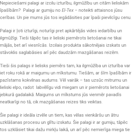
Nepieciešami palagi ar izcilu izturību, ilgmūžību un citām lieliskām
īpašībām? Palagi ar gumiju no
El-Tex
– noteikti attaisnos jūsu
cerības. Un pie mums jūs tos iegādāsities par īpaši pievilcīgu cenu.
Palagi ir ļoti izturīgi, noturīgi pret apkārtējās vides iedarbību un
ilgmūžīgi. Tieši tāpēc tas ir lieliski piemērots lietošanai ne tikai
mājās, bet arī viesnīcās. Izcilais produkta sākotnējais izskats un
stāvoklis saglabāsies arī pēc daudzām mazgāšanas reizēm.
Tieši šis palags ir lielisks piemērs tam, ka ilgmūžība un izturība var
iet roku rokā ar maigumu un mīkstumu. Tiešām, ar šīm īpašībām ir
pazīstams kokvilnas audums. Vēl vairāk – tas uzsūc mitrumu un
lieliski elpo, radot labvēlīgu vidi miegam un ir piemērots lietošanai
jebkurā gadalaikā. Maigums un mīkstums jūs vienmēr pavadīs
neatkarīgi no tā, cik mazgāšanas reizes tiks veiktas.
Šie palagi ir ideāla izvēle un tiem, kas vēlas vienkāršu un ātru
uzklāšanas procesu un glītu izskatu. Šie palagi ir ar gumiju, tāpēc
tos uzklāsiet tikai dažu mirkļu laikā, un arī pēc nemierīga miega tie