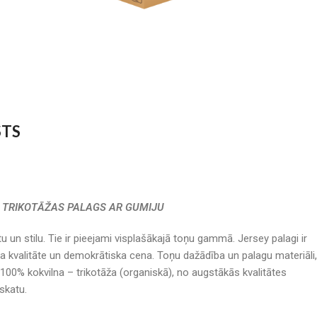
STS
TRIKOTĀŽAS PALAGS AR GUMIJU
 un stilu. Tie ir pieejami visplašākajā toņu gammā. Jersey palagi ir
ta kvalitāte un demokrātiska cena. Toņu dažādība un palagu materiāli,
 100% kokvilna – trikotāža (organiskā), no augstākās kvalitātes
skatu.