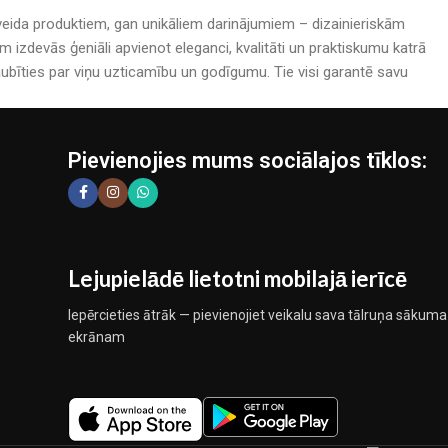
rijveida produktiem, gan unikāliem darinājumiem – dizainieriskām
izdevās ģeniāli apvienot eleganci, kvalitāti un praktiskumu katrā
bīties par viņu uzticamību un godīgumu. Tie visi garantē savu
Pievienojies mums sociālajos tīklos:
Lejupielādē lietotni mobilajā ierīcē
Iepērcieties ātrāk — pievienojiet veikalu sava tālruņa sākuma
ekrānam