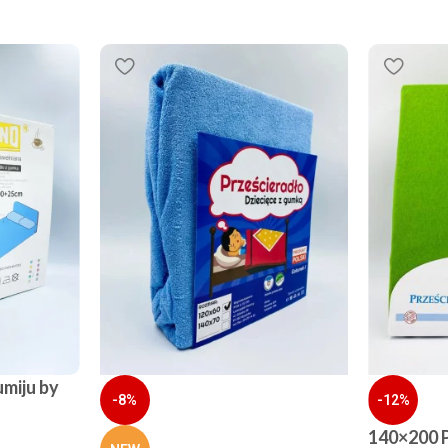
miju by
-8%
-12%
140×200 P