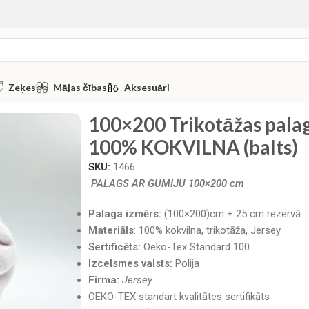
Zeķes
Mājas čības
Aksesuāri
 palags ar gumiju Jersey / 100% KOKVILNA (balts)
100×200 Trikotāžas palag
100% KOKVILNA (balts)
SKU:
1466
PALAGS AR GUMIJU 100×200 cm
Palaga izmērs:
(100×200)cm + 25 cm rezervā
Materiāls
: 100% kokvilna, trikotāža, Jersey
Sertificēts:
Oeko-Tex Standard 100
Izcelsmes valsts:
Polija
Firma:
Jersey
OEKO-TEX standart kvalitātes sertifikāts