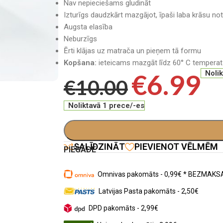
Nav nepieciešams gludināt
Izturīgs daudzkārt mazgājot, īpaši laba krāsu not
Augsta elasība
Neburzīgs
Ērti klājas uz matrača un pieņem tā formu
Kopšana:
ieteicams mazgāt līdz 60° C temperat
€
6.99
Noli
€
10.00
Noliktavā 1 prece/-es
SALĪDZINĀT
PIEVIENOT VĒLMĒM
PIEGĀDE
Omnivas pakomāts - 0,99€ * BEZMAKSA
Latvijas Pasta pakomāts - 2,50€
DPD pakomāts - 2,99€