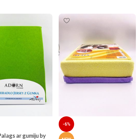
-6%
alags ar gumiju by