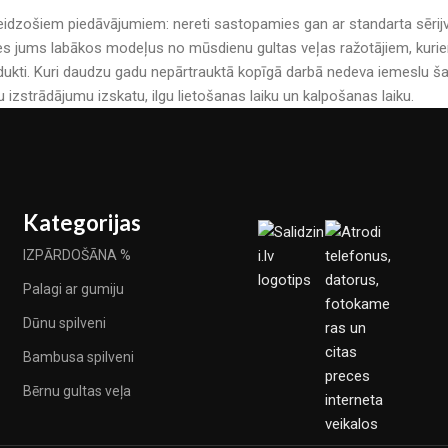
r pārsteidzošiem piedāvājumiem: nereti sastopamies gan ar standarta sē
es jums labākos modeļus no mūsdienu gultas veļas ražotājiem, kuriem 
kti. Kuri daudzu gadu nepārtrauktā kopīgā darbā nedeva iemeslu šau
u izstrādājumu izskatu, ilgu lietošanas laiku un kalpošanas laiku.
Kategorijas
IZPĀRDOŠĀNA %
Palagi ar gumiju
Dūnu spilveni
Bambusa spilveni
Bērnu gultas veļa