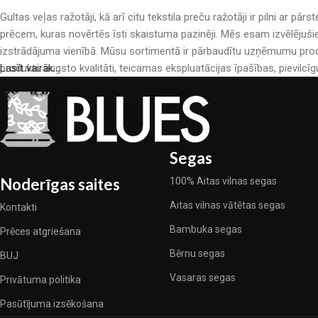
Gultas veļas ražotāji, kā arī citu tekstila preču ražotāji ir pilni a
prēcem, kuras novērtēs īsti skaistuma pazinēji. Mēs esam izvēlējuši
izstrādājuma vienībā. Mūsu sortimentā ir pārbaudītu uzņēmumu produ
produktu augsto kvalitāti, teicamas ekspluatācijas īpašības, pievilcīg
Lasīt vairāk...
Segas
Noderīgas saites
100% Aitas vilnas segas
Aitas vilnas vātētas segas
Kontakti
Bambuka segas
Prēces atgriešana
Bērnu segas
BUJ
Vasaras segas
Privātuma politika
Pasūtījuma izsēkošana