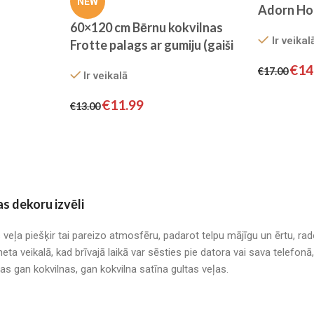
NEW
Adorn Hom
60×120 cm Bērnu kokvilnas
100% kok
Ir veikal
Frotte palags ar gumiju (gaiši
zils)
€
14
€
17.00
Ir veikalā
€
11.99
€
13.00
as dekoru izvēli
s veļa piešķir tai pareizo atmosfēru, padarot telpu mājīgu un ērtu, r
neta veikalā, kad brīvajā laikā var sēsties pie datora vai sava telefo
mas gan kokvilnas, gan kokvilna satīna gultas veļas.