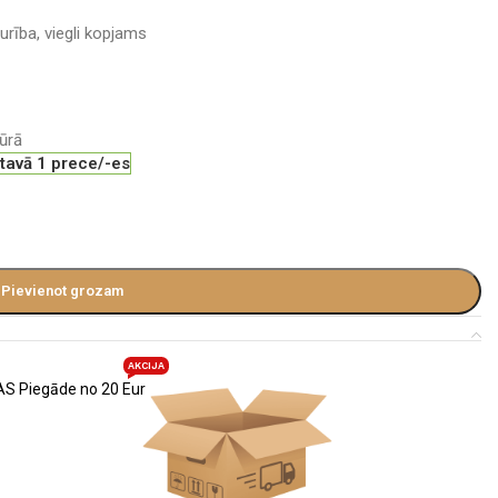
urība, viegli kopjams
ūrā
ktavā 1 prece/-es
Pievienot grozam
AKCIJA
S Piegāde no 20 Eur