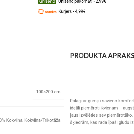
Unisend pakomāti - 2,99€
Kurjers - 4,99€
PRODUKTA APRAK
100×200 cm
Palagi ar gumiju savieno komfortu
ideāli piemēroti ikvienam – augs
ļaus izvēlēties sev piemērotāko.
0% Kokvilna
,
Kokvilna/Trikotāža
šķiedrām, kas rada īpaši gludu iz