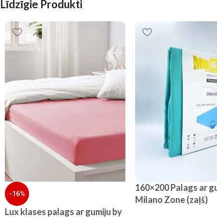
Līdzīgie Produkti
160×200 Palags ar gu
-16%
Milano Zone (zaļš)
Lux klases palags ar gumiju by