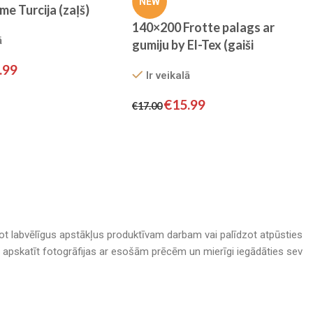
NEW
e Turcija (zaļš)
vilna
140×200 Frotte palags ar
ā
gumiju by El-Tex (gaiši
dzeltens)
.99
Ir veikalā
€
15.99
€
17.00
adot labvēlīgus apstākļus produktīvam darbam vai palīdzot atpūsties
nā, apskatīt fotogrāfijas ar esošām prēcēm un mierīgi iegādāties sev