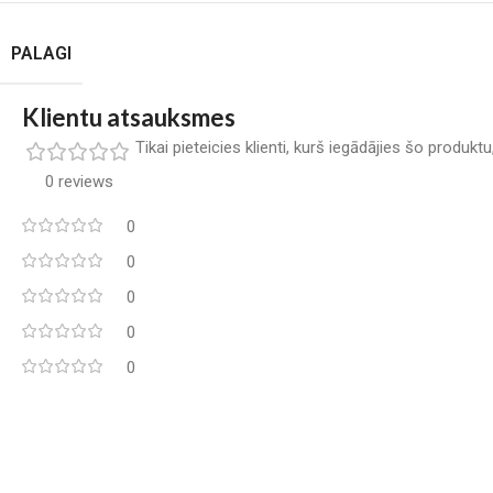
PALAGI
Klientu atsauksmes
Tikai pieteicies klienti, kurš iegādājies šo produkt
0 reviews
0
0
0
0
0