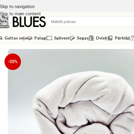
Skip to navigation
Skip to main content
Gultas veļa
Palagi
Spilveni
Segas
Dvieļi
Pārklāji
Sākums
/
Gultas veļa
/
Palagi
/
Palagi ar gumiju
/
100×200 Trikotāžas
-30%