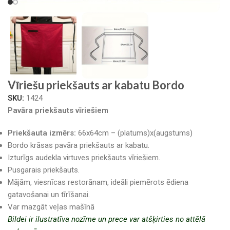
Vīriešu priekšauts ar kabatu Bordo
SKU:
1424
Pavāra priekšauts vīriešiem
Priekšauta izmērs:
66x64cm – (platums)x(augstums)
Bordo krāsas pavāra priekšauts ar kabatu.
Izturīgs audekla virtuves priekšauts vīriešiem.
Pusgarais priekšauts.
Mājām, viesnīcas restorānam, ideāli piemērots ēdiena
gatavošanai un tīrīšanai.
Var mazgāt veļas mašīnā
Bildei ir ilustratīva nozīme un prece var atšķirties no attēlā