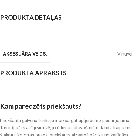
PRODUKTA DETAĻAS
AKSESUĀRA VEIDS:
Virtuvei
PRODUKTA APRAKSTS
Kam paredzēts priekšauts?
Priekšauta galvenā funkcija ir aizsargāt apģērbu no piesārņojuma.
Tas ir īpaši svarīgi virtuvē, jo ēdiena gatavošanā ir daudz traipu un
šļakatu. No otras puses, priekšauts aizsargā pārtiku no kaitīgām