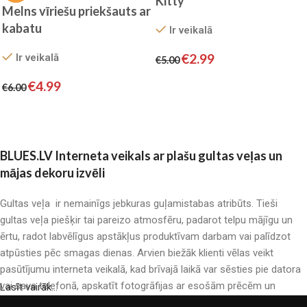
Kitty
Melns vīriešu priekšauts ar
kabatu
Ir veikalā
€
2.99
Ir veikalā
€
5.00
Pievienot grozam
€
4.99
€
6.00
Pievienot grozam
BLUES.LV Interneta veikals ar plašu gultas veļas un
mājas dekoru izvēli
Gultas veļa ir nemainīgs jebkuras guļamistabas atribūts. Tieši
gultas veļa piešķir tai pareizo atmosfēru, padarot telpu mājīgu un
ērtu, radot labvēlīgus apstākļus produktīvam darbam vai palīdzot
atpūsties pēc smagas dienas. Arvien biežāk klienti vēlas veikt
pasūtījumu interneta veikalā, kad brīvajā laikā var sēsties pie datora
vai sava telefonā, apskatīt fotogrāfijas ar esošām prēcēm un
Lasīt vairāk...
mierīgi iegādāties sev tīkamās. Mūsu interneta veikalā ir liels gultas