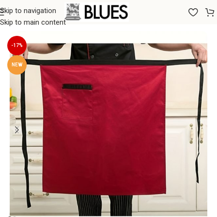
Skip to navigation
Sākums
/
Aksesuāri
/
Priekšauti
Skip to main content
-17%
NEW