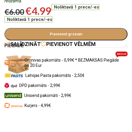
redzamā.
€
4.99
Noliktavā 1 prece/-es
€
6.00
Noliktavā 1 prece/-es
Pievienot grozam
SALĪDZINĀT
PIEVIENOT VĒLMĒM
PIEGĀDE
AKCIJA
Omnivas pakomāts - 0,99€ * BEZMAKSAS Piegāde
no 20 Eur
Latvijas Pasta pakomāts - 2,50€
DPD pakomāts - 2,99€
Unisend pakomāti - 2,99€
Kurjers - 4,99€