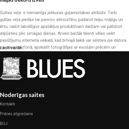
Gultas veļa ir nemainīgs jebkuras guļamistabas atribūts. Tieši
gultas veļa piešķir tai pareizo atmosfēru, padarot telpu mājīgu un
ērtu, radot labvēlīgus apstākļus produktīvam darbam vai palīdzot
atpūsties pēc smagas dienas. Arvien biežāk klienti vēlas veikt
pasūtījumu interneta veikalā, kad brīvajā laikā var sēsties pie datora
vai sava telefonā, apskatīt fotogrāfijas ar esošām prēcēm un
Lasīt vairāk...
mierīgi iegādāties sev tīkamās. Mūsu interneta veikalā ir liels gultas
veļas katalogs: pieejamas gan kokvilnas, gan kokvilna satīna gultas
veļas.
Gultas veļas ražošana ir moderns mākslas veids
Gultas veļas ražotāji, kā arī citu tekstila preču ražotāji ir pilni ar
Noderīgas saites
pārsteidzošiem piedāvājumiem: nereti sastopamies gan ar
Kontakti
standarta sērijveida produktiem, gan unikāliem darinājumiem –
dizainieriskām prēcem, kuras novērtēs īsti skaistuma pazinēji. Mēs
Prēces atgriešana
esam izvēlējušies jums labākos modeļus no mūsdienu gultas veļas
BUJ
ražotājiem, kuriem izdevās ģeniāli apvienot eleganci, kvalitāti un