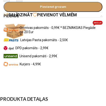
Pievienot grozam
SALĪDZINĀT
PIEVIENOT VĒLMĒM
PIEGĀDE
AKCIJA
Omnivas pakomāts - 0,99€ * BEZMAKSAS Piegāde
no 20 Eur
Latvijas Pasta pakomāts - 2,50€
DPD pakomāts - 2,99€
Unisend pakomāti - 2,99€
Kurjers - 4,99€
PRODUKTA DETAĻAS