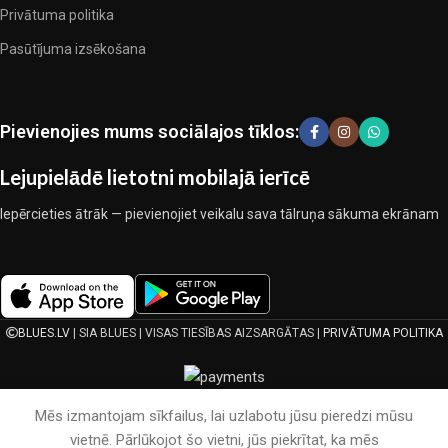
Privātuma politika
praktiskumu katrā izstrādājuma vienībā. Mūsu sortimentā ir
pārbaudītu uzņēmumu produkti. Kuri daudzu gadu nepārtrauktā
Pasūtījuma izsēkošana
kopīgā darbā nedeva iemeslu šaubīties par viņu uzticamību un
godīgumu. Tie visi garantē savu produktu augsto kvalitāti, teicamas
ekspluatācijas īpašības, pievilcīgu izstrādājumu izskatu, ilgu
Pievienojies mums sociālajos tīklos:
lietošanas laiku un kalpošanas laiku.
Lejupielādē lietotni mobilajā ierīcē
Iepērcieties ātrāk — pievienojiet veikalu sava tālruņa sākuma ekrānam
BLUES.LV
| SIA BLUES | VISAS TIESĪBAS AIZSARGĀTAS |
PRIVĀTUMA POLITIKA
Mēs izmantojam sīkfailus, lai uzlabotu jūsu pieredzi mūsu
vietnē. Pārlūkojot šo vietni, jūs piekrītat, ka mēs