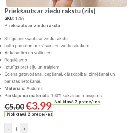
Priekšauts ar ziedu rakstu (zils)
SKU:
1269
Priekšauts ar ziedu rakstu
Stilīgs priekšauts ar
ziedu rakstu.
balta pamatne ar krāsainiem ziedu rakstiem
Ar kabatām un volāniem
Regulējams
Izturīgs pret eļļu un traipiem
Ēdiena gatavošanai, cepšanai, dārzkopībai, zīmēšanai un
baristas lietošanai.
Materiāls:
Audums
Pārklājuma materiāls:
100% kokvilnas maisījums
€
3.99
Noliktavā 2 prece/-es
€
5.00
Noliktavā 2 prece/-es
-
+