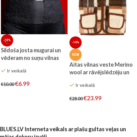
-30%
-14%
Sildoša josta mugurai un
NEW
vēderam no suņu vilnas
Aitas vilnas veste Merino
Nebat (Turcija)
Ir veikalā
wool ar rāvējslēdzēju un
kabatām
€
6.99
€
10.00
Ir veikalā
Izvēlieties
€
23.99
€
28.00
Izvēlieties
BLUES.LV Interneta veikals ar plašu gultas veļas un
mājas dekoru izvēli