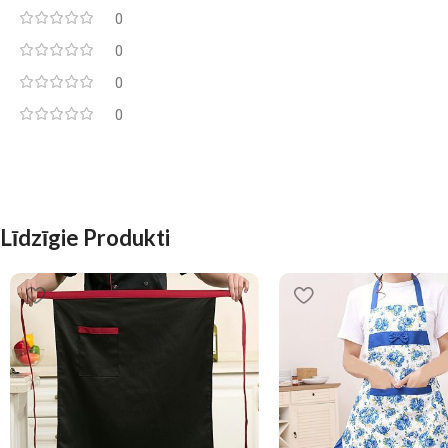
0
0
0
0
Līdzīgie Produkti