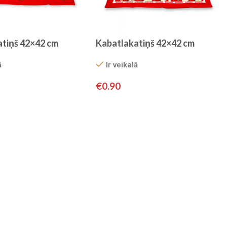
atiņš 42×42 cm
Kabatlakatiņš 42×42 cm
ā
Ir veikalā
€
0.90