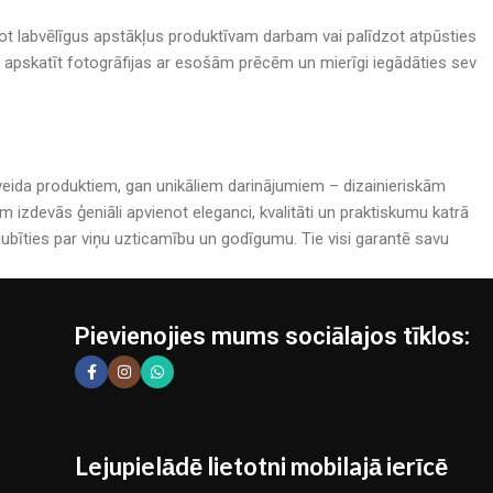
adot labvēlīgus apstākļus produktīvam darbam vai palīdzot atpūsties
nā, apskatīt fotogrāfijas ar esošām prēcēm un mierīgi iegādāties sev
rijveida produktiem, gan unikāliem darinājumiem – dizainieriskām
izdevās ģeniāli apvienot eleganci, kvalitāti un praktiskumu katrā
bīties par viņu uzticamību un godīgumu. Tie visi garantē savu
Pievienojies mums sociālajos tīklos:
Lejupielādē lietotni mobilajā ierīcē