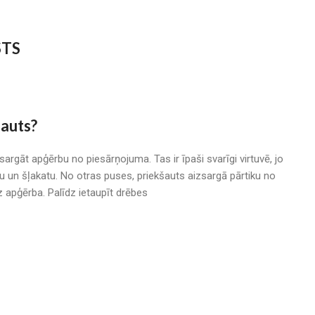
STS
auts?
zsargāt apģērbu no piesārņojuma. Tas ir īpaši svarīgi virtuvē, jo
u un šļakatu. No otras puses, priekšauts aizsargā pārtiku no
z apģērba. Palīdz ietaupīt drēbes