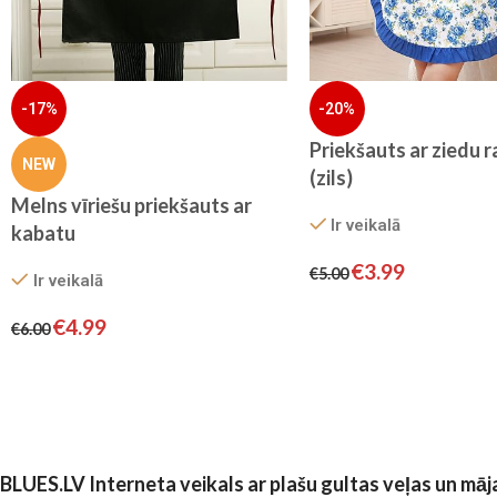
-17%
-20%
Priekšauts ar ziedu 
NEW
(zils)
Melns vīriešu priekšauts ar
Ir veikalā
kabatu
€
3.99
€
5.00
Ir veikalā
€
4.99
€
6.00
BLUES.LV Interneta veikals ar plašu gultas veļas un māj