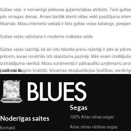
Gultas veļa ir nemainīgs jebkuras guļamistabas atribūts. Tieši gulta
pēc smagas dienas. Arvien biežāk klienti vēlas veikt pasūtījumu inter
tīkamās. Mūsu interneta veikalā ir liels gultas veļas katalogs: pieeja
Gultas veļas ražošana ir moderns mākslas veids
Gultas veļas ražotāji, kā arī citu tekstila preču ražotāji ir pilni a
prēcem, kuras novērtēs īsti skaistuma pazinēji. Mēs esam izvēlējuši
izstrādājuma vienībā. Mūsu sortimentā ir pārbaudītu uzņēmumu produ
produktu augsto kvalitāti, teicamas ekspluatācijas īpašības, pievilcīg
Lasīt vairāk...
Segas
Noderīgas saites
100% Aitas vilnas segas
Aitas vilnas vātētas segas
Kontakti