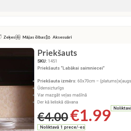
Zeķes
Mājas čības
Aksesuāri
Priekšauts
SKU:
1451
Priekšauts “Labākai saimniecei”
Priekšauta izmērs:
60x70cm – (platums)x(aug
Ūdensizturīgs
Var mazgāt veļas mašīnā
Der kā lieliskā dāvana
€
1.99
Noliktav
€
4.00
Noliktavā 1 prece/-es