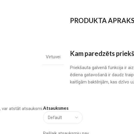
PRODUKTA APRAK
Kam paredzēts priekš
Virtuvei
Priekšauta galvenā funkcija ir ai
ēdiena gatavošanā ir daudz traip
kaitīgām baktērijām, kas dzīvo u
Atsauksmes
u, var atstāt atsauksmi.
Pašlaik atsauksmju nav.