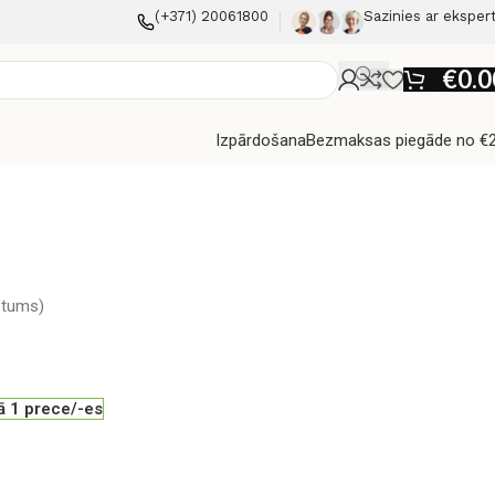
(+371) 20061800
Sazinies ar eksper
€
0.0
Izpārdošana
Bezmaksas piegāde no €
stums)
ā 1 prece/-es