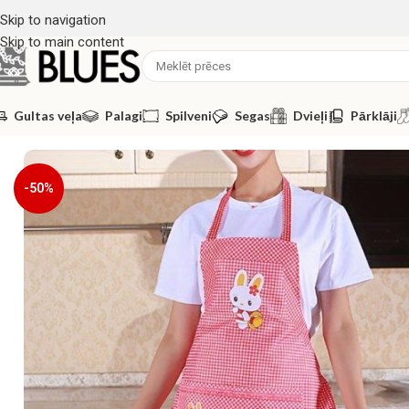
Skip to navigation
Skip to main content
Gultas veļa
Palagi
Spilveni
Segas
Dvieļi
Pārklāji
Sākums
/
Aksesuāri
/
Priekšauti
/
Priekšauts
-50%