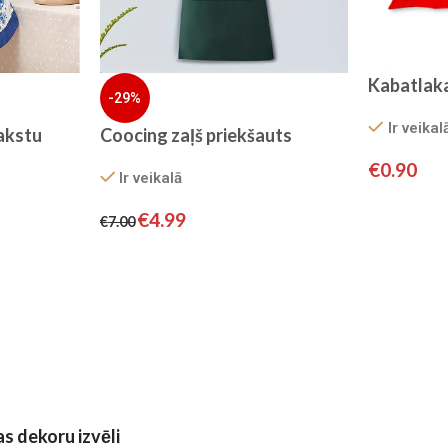
Kabatlak
-29%
Ir veikal
rakstu
Coocing zaļš priekšauts
€
0.90
Ir veikalā
€
4.99
€
7.00
as dekoru izvēli