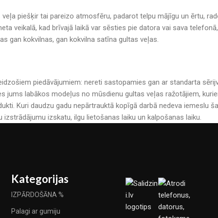
s veļa piešķir tai pareizo atmosfēru, padarot telpu mājīgu un ērtu, r
neta veikalā, kad brīvajā laikā var sēsties pie datora vai sava telefo
mas gan kokvilnas, gan kokvilna satīna gultas veļas.
r pārsteidzošiem piedāvājumiem: nereti sastopamies gan ar standarta sē
es jums labākos modeļus no mūsdienu gultas veļas ražotājiem, kuriem 
kti. Kuri daudzu gadu nepārtrauktā kopīgā darbā nedeva iemeslu šau
u izstrādājumu izskatu, ilgu lietošanas laiku un kalpošanas laiku.
Kategorijas
IZPĀRDOŠĀNA %
Palagi ar gumiju