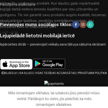
pārbaudītu uzņēmumu produkti. Kuri daudzu gadu nepārtrauktā
Pasūtījuma izsēkošana
kopīgā darbā nedeva iemeslu šaubīties par viņu uzticamību un
godīgumu. Tie visi garantē savu produktu augsto kvalitāti, teicamas
ekspluatācijas īpašības, pievilcīgu izstrādājumu izskatu, ilgu
Pievienojies mums sociālajos tīklos:
lietošanas laiku un kalpošanas laiku.
Lasīt vairāk...
Lejupielādē lietotni mobilajā ierīcē
Iepērcieties ātrāk — pievienojiet veikalu sava tālruņa sākuma ekrānam
BLUES.LV
| SIA BLUES | VISAS TIESĪBAS AIZSARGĀTAS |
PRIVĀTUMA POLITIKA
Mēs izmantojam sīkfailus, lai uzlabotu jūsu pieredzi mūsu
vietnē. Pārlūkojot šo vietni, jūs piekrītat, ka mēs
izmantojam sīkdatnes.