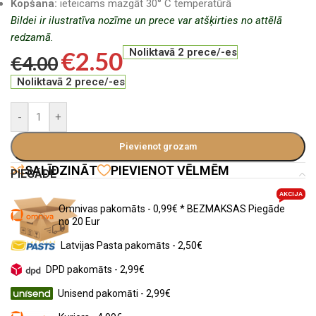
Kopšana:
ieteicams mazgāt 30° C temperatūrā
Bildei ir ilustratīva nozīme un prece var atšķirties no attēlā
redzamā.
€
2.50
Noliktavā 2 prece/-es
€
4.00
Noliktavā 2 prece/-es
-
+
Pievienot grozam
SALĪDZINĀT
PIEVIENOT VĒLMĒM
PIEGĀDE
AKCIJA
Omnivas pakomāts - 0,99€ * BEZMAKSAS Piegāde
no 20 Eur
Latvijas Pasta pakomāts - 2,50€
DPD pakomāts - 2,99€
Unisend pakomāti - 2,99€