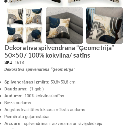
Dekoratīva spilvendrāna “Ģeometrija”
50×50 / 100% kokvilna/ satīns
SKU:
1618
Dekoratīva spilvendrāna “Ģeometrija”
Spilvendrānas izmērs:
50,8×50,8 cm
Daudzums:
(1 gab.)
Audums:
100% kokvilna/satīns
Biezs audums.
Augstas kvalitātes luksusa mīksts audums.
Piemērota guļamistabai.
Aizdare:
spilvendrāna ir aizverama ar rāvējslēdzēju.