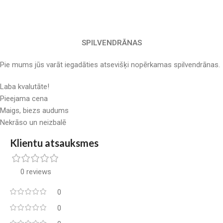
SPILVENDRĀNAS
Pie mums jūs varāt iegadāties atsevišķi nopērkamas spilvendrānas.
Laba kvalutāte!
Pieejama cena
Maigs, biezs audums
Nekrāso un neizbalē
Klientu atsauksmes
0 reviews
0
0