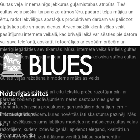
Gultas veļa ir nemainīgs jebkuras guļamistabas atribūts. Tieši
gultas veļa piešķir tai pareizo atmosfēru, padarot telpu mājīgu un
ērtu, radot labvēlīgus apstākļus produktīvam darbam vai palīdzot
atpūsties pēc smagas dienas. Arvien biežāk klienti vēlas veikt
pasūtījumu interneta veikalā, kad brīvajā laikā var sēsties pie datora
vai sava telefonā, apskatīt fotogrāfijas ar esošām prēcēm un
mierīgi iegādāties sev tīkamās. Mūsu interneta veikalā ir liels gultas
veļas katalogs: pieejamas gan kokvilnas, gan kokvilna satīna gultas
veļas.
Gultas veļas ražošana ir moderns mākslas veids
Gultas veļas ražotāji, kā arī citu tekstila preču ražotāji ir pilni ar
Noderīgas saites
pārsteidzošiem piedāvājumiem: nereti sastopamies gan ar
Kontakti
standarta sērijveida produktiem, gan unikāliem darinājumiem –
dizainieriskām prēcem, kuras novērtēs īsti skaistuma pazinēji. Mēs
Prēces atgriešana
esam izvēlējušies jums labākos modeļus no mūsdienu gultas veļas
BUJ
ražotājiem, kuriem izdevās ģeniāli apvienot eleganci, kvalitāti un
Privātuma politika
praktiskumu katrā izstrādājuma vienībā. Mūsu sortimentā ir