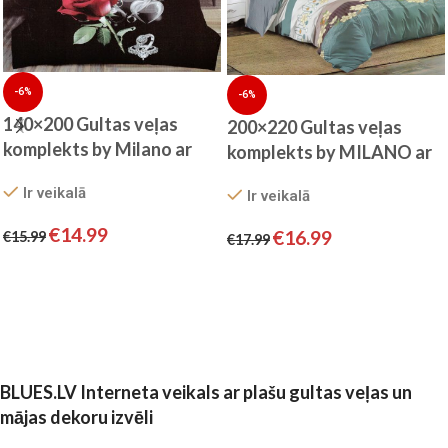
-6%
-6%
140×200 Gultas veļas
200×220 Gultas veļas
komplekts by Milano ar
komplekts by MILANO ar
palagu/ 100% KOKVILNA
palagu/ 100% KOKVILNA
Ir veikalā
Ir veikalā
SATĪNS
SATĪNS
€
14.99
€
16.99
€
15.99
€
17.99
Pievienot grozam
Pievienot grozam
BLUES.LV Interneta veikals ar plašu gultas veļas un
mājas dekoru izvēli