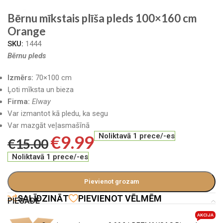
Bērnu mīkstais plīša pleds 100×160 cm
Orange
SKU:
1444
Bērnu pleds
Izmērs:
70×100 cm
Ļoti mīksta un bieza
Firma:
Elway
Var izmantot kā pledu, ka segu
Var mazgāt veļasmašīnā
€
9.99
Noliktavā 1 prece/-es
€
15.00
Noliktavā 1 prece/-es
Pievienot grozam
SALĪDZINĀT
PIEVIENOT VĒLMĒM
PIEGĀDE
AKCIJA