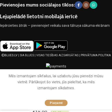
ekspluatācijas īpašības, pievilcīgu izstrādājumu izskatu, ilgu
Pievienojies mums sociālajos tīklos:
lietošanas laiku un kalpošanas laiku.
Lejupielādē lietotni mobilajā ierīcē
Iepērcieties ātrāk — pievienojiet veikalu sava tālruņa sākuma ekrānam
BLUES.LV
| SIA BLUES | VISAS TIESĪBAS AIZSARGĀTAS |
PRIVĀTUMA POLITIKA
Mēs izmantojam sīkfailus, lai uzlabotu jūsu pieredzi mūsu
vietnē. Pārlūkojot šo vietni, jūs piekrītat, ka mēs
izmantojam sīkdatnes.
Bērnu
Pieņemt
mīkstais