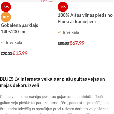
-20%
-15%
100% Aitas vilnas pleds no
NEW
Eluna ar kamieļiem
Gobelēna pārklājs
200×220 cm
140×200 cm
Ir veikalā
€
67.99
Ir veikalā
€
80.00
Pievienot grozam
€
15.99
€
20.00
Pievienot grozam
BLUES.LV Interneta veikals ar plašu gultas veļas un
mājas dekoru izvēli
Gultas veļa ir nemainīgs jebkuras guļamistabas atribūts. Tieši
gultas veļa piešķir tai pareizo atmosfēru, padarot telpu mājīgu un
ērtu, radot labvēlīgus apstākļus produktīvam darbam vai palīdzot