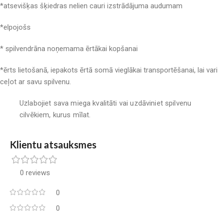
*atsevišķas šķiedras nelien cauri izstrādājuma audumam
*elpojošs
* spilvendrāna noņemama ērtākai kopšanai
*ērts lietošanā, iepakots ērtā somā vieglākai transportēšanai, lai vari
ceļot ar savu spilvenu.
Uzlabojiet sava miega kvalitāti vai uzdāviniet spilvenu
cilvēkiem, kurus mīlat.
Klientu atsauksmes
0 reviews
0
0