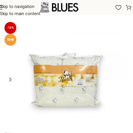
Skip to navigation
Sākums
/
Spilveni
/
Aitas vilnas spilveni
Skip to main content
-15%
NEW