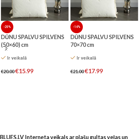
-20%
-14%
DŪNU SPALVU SPILVENS
DŪNU SPALVU SPILVENS
(50×60) cm
70×70 cm
Ir veikalā
Ir veikalā
€
15.99
€
17.99
€
20.00
€
21.00
Pievienot grozam
Pievienot grozam
BLUES.LV Interneta veikals ar plašu gultas veļas un