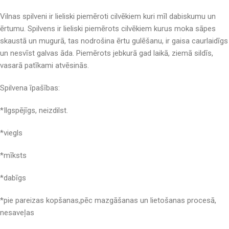
Vilnas spilveni ir lieliski piemēroti cilvēkiem kuri mīl dabiskumu un
ērtumu. Spilvens ir lieliski piemērots cilvēkiem kurus moka sāpes
skaustā un mugurā, tas nodrošina ērtu gulēšanu, ir gaisa caurlaidīgs
un nesvīst galvas āda. Piemērots jebkurā gad laikā, ziemā sildīs,
vasarā patīkami atvēsinās.
Spilvena īpašības:
*Ilgspējīgs, neizdilst.
*viegls
*mīksts
*dabīgs
*pie pareizas kopšanas,pēc mazgāšanas un lietošanas procesā,
nesaveļas