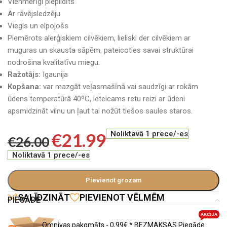
Vienmērīgi piepildīts
Ar rāvējsledzēju
Viegls un elpojošs
Piemērots alerģiskiem cilvēkiem, lieliski der cilvēkiem ar
muguras un skausta sāpēm, pateicoties savai struktūrai
nodrošina kvalitatīvu miegu.
Ražotājs:
Igaunija
Kopšana:
var mazgāt veļasmašīnā vai saudzīgi ar rokām
ūdens temperatūrā 40ºC, ieteicams retu reizi ar ūdeni
apsmidzināt vilnu un ļaut tai nožūt tiešos saules staros.
€
21.99
Noliktavā 1 prece/-es
€
26.00
Noliktavā 1 prece/-es
Pievienot grozam
SALĪDZINĀT
PIEVIENOT VĒLMĒM
PIEGĀDE
AKCIJA
Omnivas pakomāts - 0,99€ * BEZMAKSAS Piegāde