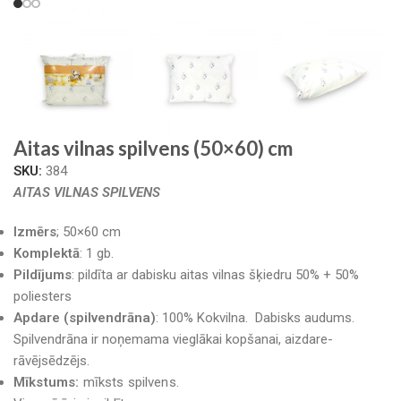
Aitas vilnas spilvens (50×60) cm
SKU:
384
AITAS VILNAS SPILVENS
Izmērs
; 50×60 cm
Komplektā
: 1 gb.
Pildījums
: pildīta ar dabisku aitas vilnas šķiedru 50% + 50%
poliesters
Apdare (spilvendrāna)
: 100% Kokvilna. Dabisks audums.
Spilvendrāna ir noņemama vieglākai kopšanai, aizdare-
rāvējsēdzējs.
Mīkstums:
mīksts spilvens.