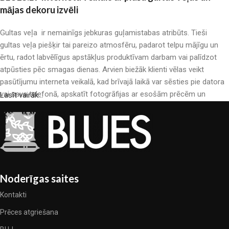
mājas dekoru izvēli
Gultas veļa ir nemainīgs jebkuras guļamistabas atribūts. Tieši
gultas veļa piešķir tai pareizo atmosfēru, padarot telpu mājīgu un
ērtu, radot labvēlīgus apstākļus produktīvam darbam vai palīdzot
atpūsties pēc smagas dienas. Arvien biežāk klienti vēlas veikt
pasūtījumu interneta veikalā, kad brīvajā laikā var sēsties pie datora
vai sava telefonā, apskatīt fotogrāfijas ar esošām prēcēm un
Lasīt vairāk...
mierīgi iegādāties sev tīkamās. Mūsu interneta veikalā ir liels gultas
veļas katalogs: pieejamas gan kokvilnas, gan kokvilna satīna gultas
veļas.
Gultas veļas ražošana ir moderns mākslas veids
Gultas veļas ražotāji, kā arī citu tekstila preču ražotāji ir pilni ar
Noderīgas saites
pārsteidzošiem piedāvājumiem: nereti sastopamies gan ar
Kontakti
standarta sērijveida produktiem, gan unikāliem darinājumiem –
dizainieriskām prēcem, kuras novērtēs īsti skaistuma pazinēji. Mēs
Prēces atgriešana
esam izvēlējušies jums labākos modeļus no mūsdienu gultas veļas