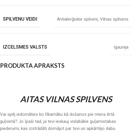
SPILVENU VEIDI:
Antialerģiskie spilveni
,
Vilnas spilvens
IZCELSMES VALSTS
Igaunija
PRODUKTA APRAKSTS
AITAS VILNAS SPILVENS
Vai spēj iedomāties ko tīkamāku kā došanos pie miera ērtā
guļvietā? Jo īpaši tad, ja tevi ieskauj vislabākie guļamistabas
piederumi, kas izstrādāti domājot par tevi un apkārtējo dabu.