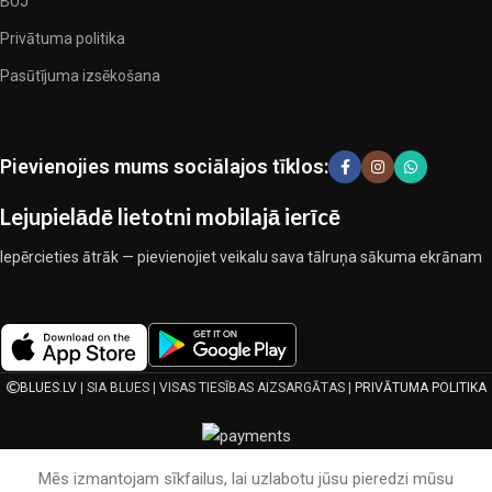
BUJ
ražotājiem, kuriem izdevās ģeniāli apvienot eleganci, kvalitāti un
Privātuma politika
praktiskumu katrā izstrādājuma vienībā. Mūsu sortimentā ir
pārbaudītu uzņēmumu produkti. Kuri daudzu gadu nepārtrauktā
Pasūtījuma izsēkošana
kopīgā darbā nedeva iemeslu šaubīties par viņu uzticamību un
godīgumu. Tie visi garantē savu produktu augsto kvalitāti, teicamas
ekspluatācijas īpašības, pievilcīgu izstrādājumu izskatu, ilgu
Pievienojies mums sociālajos tīklos:
lietošanas laiku un kalpošanas laiku.
Lejupielādē lietotni mobilajā ierīcē
Iepērcieties ātrāk — pievienojiet veikalu sava tālruņa sākuma ekrānam
BLUES.LV
| SIA BLUES | VISAS TIESĪBAS AIZSARGĀTAS |
PRIVĀTUMA POLITIKA
Mēs izmantojam sīkfailus, lai uzlabotu jūsu pieredzi mūsu