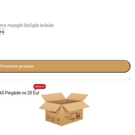
ams mazgāt līdzīgās krāsās.
es
Pievienot grozam
AKCIJA
S Piegāde no 20 Eur