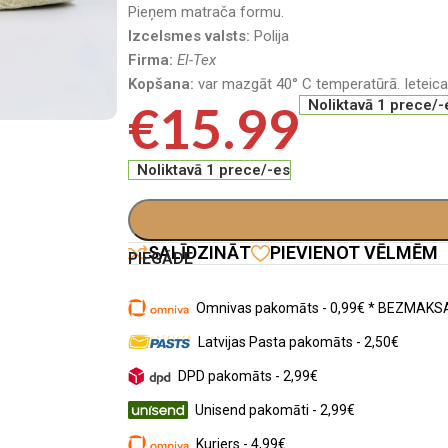
Pieņem matrača formu.
Izcelsmes valsts:
Polija
Firma:
El-Tex
Kopšana:
var mazgāt 40° C temperatūrā. Ieteic
€
15.99
Noliktavā 1 prece/-
Noliktavā 1 prece/-es
SALĪDZINĀT
PIEVIENOT VĒLMĒM
PIEGĀDE
Omnivas pakomāts - 0,99€ * BEZMAKSA
Latvijas Pasta pakomāts - 2,50€
DPD pakomāts - 2,99€
Unisend pakomāti - 2,99€
Kurjers - 4,99€