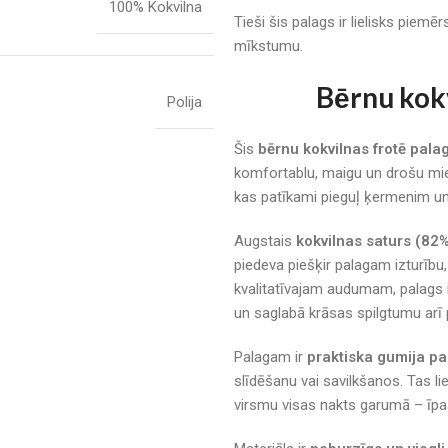
100% Kokvilna
Tieši šis palags ir lielisks piem
mīkstumu.
Bērnu kokv
Polija
Šis
bērnu kokvilnas frotē pala
komfortablu, maigu un drošu mie
kas patīkami pieguļ ķermenim un r
Augstais
kokvilnas saturs (82
piedeva piešķir palagam izturību
kvalitatīvajam audumam, palags 
un saglabā krāsas spilgtumu arī 
Palagam ir
praktiska gumija pa
slīdēšanu vai savilkšanos. Tas lie
virsmu visas nakts garumā – īpaš