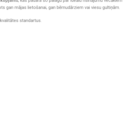
i kopjams
, kas padara šo palagu par ideālu risinājumu vecākiem
rots gan mājas lietošanai, gan bērnudārziem vai viesu gultiņām.
 kvalitātes standartus.