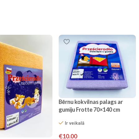
Bērnu kokvilnas palags ar
gumiju Frotte 70×140 cm
(violets)
Ir veikalā
€
10.00