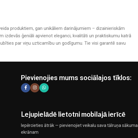
rijveida produktiem, gan unikāliem darinājumiem – dizainieriskām
izdevās ģeniāli apvienot eleganci, kvalitāti un praktiskumu katrā
bīties par viņu uzticamību un godīgumu. Tie visi garantē savu
Pievienojies mums sociālajos tīklos:
Lejupielādē lietotni mobilajā ierīcē
Iepērcieties ātrāk — pievienojiet veikalu sava tālruņa sākuma
ekrānam