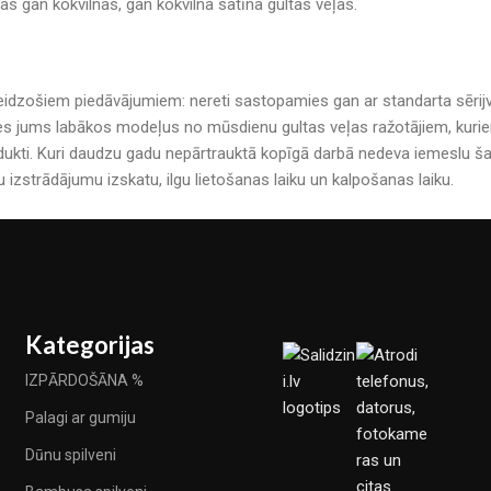
mas gan kokvilnas, gan kokvilna satīna gultas veļas.
r pārsteidzošiem piedāvājumiem: nereti sastopamies gan ar standarta sē
es jums labākos modeļus no mūsdienu gultas veļas ražotājiem, kuriem 
kti. Kuri daudzu gadu nepārtrauktā kopīgā darbā nedeva iemeslu šau
u izstrādājumu izskatu, ilgu lietošanas laiku un kalpošanas laiku.
Kategorijas
IZPĀRDOŠĀNA %
Palagi ar gumiju
Dūnu spilveni