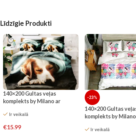
Līdzīgie Produkti
140×200 Gultas veļas
-23%
komplekts by Milano ar
palagu/ 100% kokvilna satīns
140×200 Gultas veļa
Ir veikalā
komplekts by Milano
palagu/ 100% KOKV
€
15.99
Ir veikalā
SATĪNS