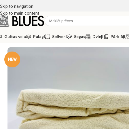
Skip to navigation
Skip to main content
Gultas veļa
Palagi
Spilveni
Segas
Dvieļi
Pārklāji
Sākums
/
Gultas veļa
/
Palagi
/
Palagi ar gumiju
/
80×160 cm Bērnu fr
NEW