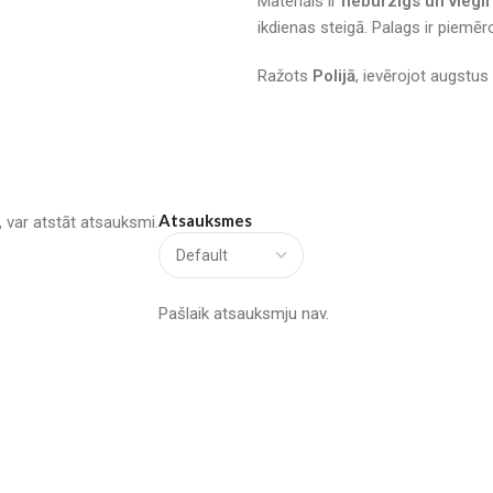
Materiāls ir
neburzīgs un viegl
ikdienas steigā. Palags ir piemē
Ražots
Polijā
, ievērojot augstus
Atsauksmes
u, var atstāt atsauksmi.
Pašlaik atsauksmju nav.