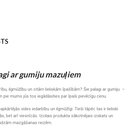
STS
agi ar gumiju mazuļiem
urību, ilgmūžību un citām lieliskām īpašībām? Šie palagi ar gumiju –
Un pie mums jūs tos iegādāsities par īpaši pievilcīgu cenu.
et apkārtējās vides iedarbību un ilgmūžīgi. Tieši tāpēc tas ir lieliski
ās, bet arī viesnīcās. Izcilais produkta sākotnējais izskats un
daudzām mazgāšanas reizēm.