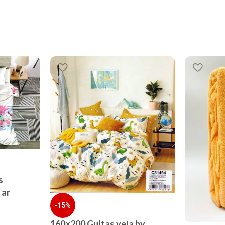
s
 ar
ILNA
-15%
160×200 Gultas veļa by