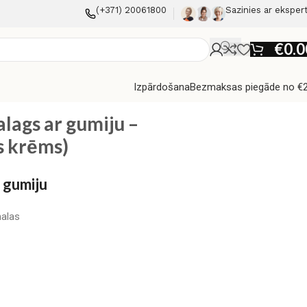
(+371) 20061800
Sazinies ar eksper
€
0.0
Izpārdošana
Bezmaksas piegāde no €
lags ar gumiju –
s krēms)
 gumiju
alas