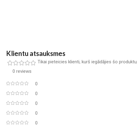
Klientu atsauksmes
Tikai pieteicies klienti, kurš iegādājies šo produkt
0 reviews
0
0
0
0
0