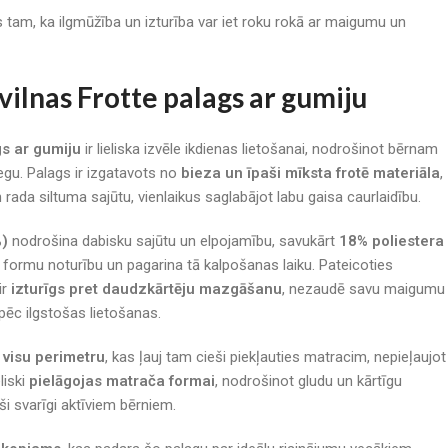
ērs tam, ka ilgmūžība un izturība var iet roku rokā ar maigumu un
ilnas Frotte palags ar gumiju
gs ar gumiju
ir lieliska izvēle ikdienas lietošanai, nodrošinot bērnam
gu. Palags ir izgatavots no
bieza un īpaši mīksta frotē materiāla
,
ada siltuma sajūtu, vienlaikus saglabājot labu gaisa caurlaidību.
%)
nodrošina dabisku sajūtu un elpojamību, savukārt
18% poliestera
, formu noturību un pagarina tā kalpošanas laiku. Pateicoties
ir
izturīgs pret daudzkārtēju mazgāšanu
, nezaudē savu maigumu
pēc ilgstošas lietošanas.
 visu perimetru
, kas ļauj tam cieši piekļauties matracim, nepieļaujot
liski
pielāgojas matrača formai
, nodrošinot gludu un kārtīgu
i svarīgi aktīviem bērniem.