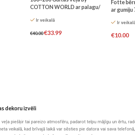
Fotte bēr
COTTON WORLD ar palagu/
ar gumiju
100% kokvilna-satīns/
Ir veikalā
EXCLUSIVE COLLECTION )
Ir veikal
€
33.99
€
40.00
€
10.00
as dekoru izvēli
s veļa piešķir tai pareizo atmosfēru, padarot telpu mājīgu un ērtu, r
neta veikalā, kad brīvajā laikā var sēsties pie datora vai sava telefo