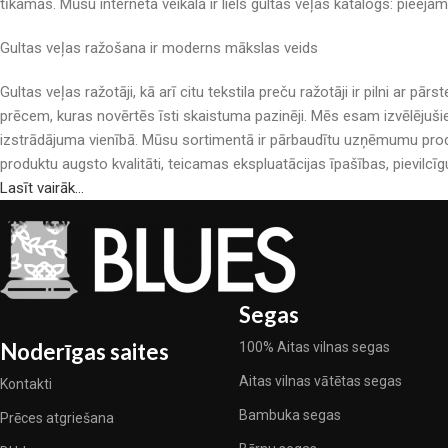
tīkamās. Mūsu interneta veikalā ir liels gultas veļas katalogs: pieeja
Gultas veļas ražošana ir moderns mākslas veids
Gultas veļas ražotāji, kā arī citu tekstila preču ražotāji ir pilni a
prēcem, kuras novērtēs īsti skaistuma pazinēji. Mēs esam izvēlējuši
izstrādājuma vienībā. Mūsu sortimentā ir pārbaudītu uzņēmumu produ
produktu augsto kvalitāti, teicamas ekspluatācijas īpašības, pievilcīg
Lasīt vairāk...
Segas
Noderīgas saites
100% Aitas vilnas segas
Aitas vilnas vātētas segas
Kontakti
Bambuka segas
Prēces atgriešana