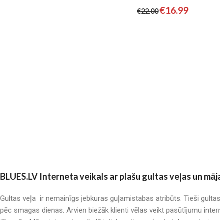
€
16.99
€
22.00
BLUES.LV Interneta veikals ar plašu gultas veļas un māj
Gultas veļa ir nemainīgs jebkuras guļamistabas atribūts. Tieši gulta
pēc smagas dienas. Arvien biežāk klienti vēlas veikt pasūtījumu inter