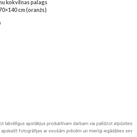
nu kokvilnas palags
 70×140 cm (oranžs)
ā
adot labvēlīgus apstākļus produktīvam darbam vai palīdzot atpūsties
nā, apskatīt fotogrāfijas ar esošām prēcēm un mierīgi iegādāties sev