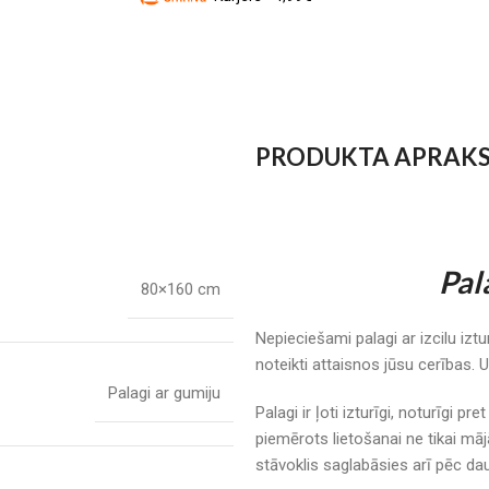
PRODUKTA APRAK
Pal
80×160 cm
Nepieciešami palagi ar izcilu izt
noteikti attaisnos jūsu cerības. 
Palagi ar gumiju
Palagi ir ļoti izturīgi, noturīgi pr
piemērots lietošanai ne tikai māj
stāvoklis saglabāsies arī pēc 