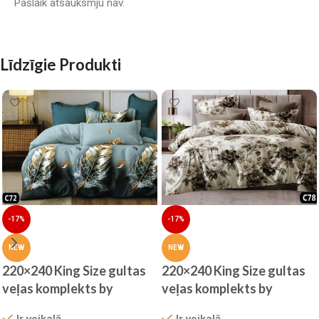
Pašlaik atsauksmju nav.
Līdzīgie Produkti
-17%
-17%
NEW
NEW
220×240 King Size gultas
220×240 King Size gultas
veļas komplekts by
veļas komplekts by
MILANO – 100% kokvilna
MILANO – 100% kokvilna