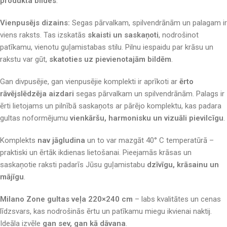
produkta bildes
.
Vienpusējs dizains:
Segas pārvalkam, spilvendrānām un palagam ir
viens raksts. Tas izskatās
skaisti un saskaņoti
, nodrošinot
patīkamu, vienotu guļamistabas stilu. Pilnu iespaidu par krāsu un
rakstu var gūt,
skatoties uz pievienotajām bildēm
.
Gan divpusējie, gan vienpusējie komplekti ir aprīkoti ar
ērto
rāvējslēdzēja aizdari
segas pārvalkam un spilvendrānām. Palags ir
ērti lietojams un pilnībā saskaņots ar pārējo komplektu, kas padara
gultas noformējumu
vienkāršu, harmonisku un vizuāli pievilcīgu
.
Komplekts
nav jāgludina
un to var mazgāt 40° C temperatūrā –
praktiski un ērtāk ikdienas lietošanai. Pieejamās krāsas un
saskaņotie raksti padarīs Jūsu guļamistabu
dzīvīgu, krāsainu un
mājīgu
.
Milano Zone gultas veļa 220×240 cm
– labs kvalitātes un cenas
līdzsvars, kas nodrošinās ērtu un patīkamu miegu ikvienai naktij.
Ideāla izvēle
gan sev, gan kā dāvana
.