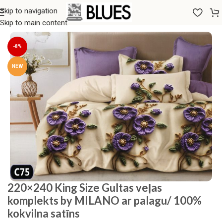
Skip to navigation
Sākums
/
Gultas veļa
/
Milano Zone
Skip to main content
-8%
NEW
220×240 King Size Gultas veļas
komplekts by MILANO ar palagu/ 100%
kokvilna satīns