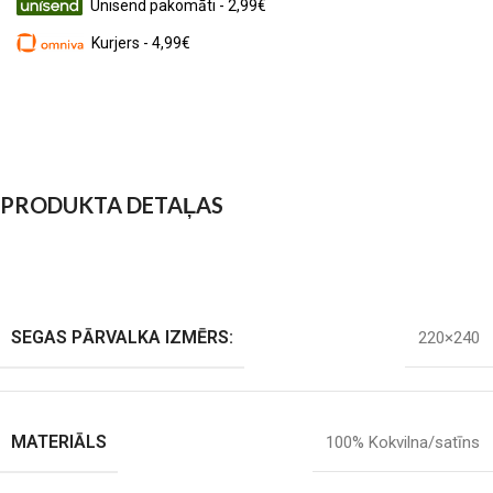
Unisend pakomāti - 2,99€
Kurjers - 4,99€
PRODUKTA DETAĻAS
SEGAS PĀRVALKA IZMĒRS:
220×240
MATERIĀLS
100% Kokvilna/satīns