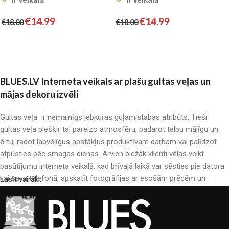
Ir veikalā
Ir veikalā
satīns, 3. daļas
satīns, 3. daļas
€
14.99
€
14.99
€
18.00
€
18.00
Pievienot grozam
Pievienot grozam
BLUES.LV Interneta veikals ar plašu gultas veļas un
mājas dekoru izvēli
Gultas veļa ir nemainīgs jebkuras guļamistabas atribūts. Tieši
gultas veļa piešķir tai pareizo atmosfēru, padarot telpu mājīgu un
ērtu, radot labvēlīgus apstākļus produktīvam darbam vai palīdzot
atpūsties pēc smagas dienas. Arvien biežāk klienti vēlas veikt
pasūtījumu interneta veikalā, kad brīvajā laikā var sēsties pie datora
vai sava telefonā, apskatīt fotogrāfijas ar esošām prēcēm un
Lasīt vairāk...
mierīgi iegādāties sev tīkamās. Mūsu interneta veikalā ir liels gultas
veļas katalogs: pieejamas gan kokvilnas, gan kokvilna satīna gultas
veļas.