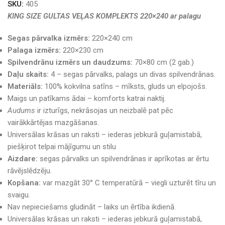
SKU:
405
KING SIZE GULTAS VEĻAS KOMPLEKTS 220×240 ar palagu
Segas pārvalka izmērs:
220×240 cm
Palaga izmērs:
220×230 cm
Spilvendrānu izmērs un daudzums:
70×80 cm (2 gab.)
Daļu skaits:
4 – segas pārvalks, palags un divas spilvendrānas.
Materiāls:
100% kokvilna satīns – mīksts, gluds un elpojošs.
Maigs un patīkams ādai – komforts katrai naktij.
Audums
ir izturīgs, nekrāsojas un neizbalē pat pēc
vairākkārtējas mazgāšanas.
Universālas krāsas un raksti – iederas jebkurā guļamistabā,
piešķirot telpai mājīgumu un stilu
Aizdare:
segas pārvalks un spilvendrānas ir aprīkotas ar ērtu
rāvējslēdzēju.
Kopšana:
var mazgāt 30° C temperatūrā – viegli uzturēt tīru un
svaigu.
Nav nepieciešams gludināt – laiks un ērtība ikdienā.
Universālas krāsas un raksti – iederas jebkurā guļamistabā,