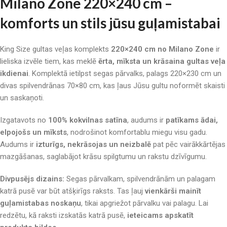
Milano Zone 220×240 cm –
komforts un stils jūsu guļamistabai
King Size gultas veļas komplekts
220×240 cm no Milano Zone
ir
lieliska izvēle tiem, kas meklē
ērta, mīksta un krāsaina gultas veļa
ikdienai
. Komplektā ietilpst segas pārvalks, palags 220×230 cm un
divas spilvendrānas 70×80 cm, kas ļaus Jūsu gultu noformēt skaisti
un saskaņoti.
Izgatavots no
100% kokvilnas satīna
, audums ir
patīkams ādai,
elpojošs un mīksts
, nodrošinot komfortablu miegu visu gadu.
Audums ir
izturīgs, nekrāsojas un neizbalē
pat pēc vairākkārtējas
mazgāšanas, saglabājot krāsu spilgtumu un rakstu dzīvīgumu.
Divpusējs dizains:
Segas pārvalkam, spilvendrānām un palagam
katrā pusē var būt atšķirīgs raksts. Tas ļauj
vienkārši mainīt
guļamistabas noskaņu
, tikai apgriežot pārvalku vai palagu. Lai
redzētu, kā raksti izskatās katrā pusē,
ieteicams apskatīt