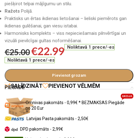
piešķirot telpai mājīgumu un stilu.
Ražots
Polijā.
Praktisks un ērtas ikdienas lietošanai – lieliski piemērots gan
ikdienas gulēšanai, gan viesu istabai.
Harmonisks komplekts – viss nepieciešamais pilnvērtīgai un
vizuāli pievilcīgai gultas noformēšanai.
€
22.99
Noliktavā 1 prece/-es
€
25.00
Noliktavā 1 prece/-es
Pievienot grozam
SALĪDZINĀT
PIEVIENOT VĒLMĒM
PIEGĀDE
AKCIJA
Omnivas pakomāts - 0,99€ * BEZMAKSAS Piegāde
no 20 Eur
Latvijas Pasta pakomāts - 2,50€
DPD pakomāts - 2,99€