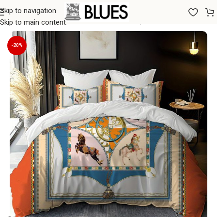
Skip to navigation
Sākums
/
Gultas veļa
/
200x200 GULTAS VEĻAS KOMPLEKTI
Skip to main content
-20%