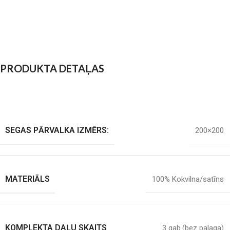
PRODUKTA DETAĻAS
SEGAS PĀRVALKA IZMĒRS:
200×200
MATERIĀLS
100% Kokvilna/satīns
KOMPLEKTA DAĻU SKAITS
3 gab.(bez palaga)