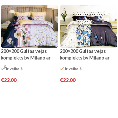
200×200 Gultas veļas
200×200 Gultas veļas
komplekts by Milano ar
komplekts by Milano ar
palagu/ 100% kokvilna
palagu/ 100% kokvilna
Ir veikalā
Ir veikalā
satīns
satīns
€
22.00
€
22.00
Pievienot grozam
Pievienot grozam