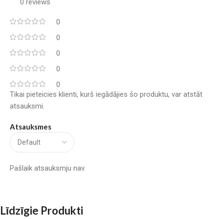
0 reviews
0
0
0
0
0
Tikai pieteicies klienti, kurš iegādājies šo produktu, var atstāt
atsauksmi.
Atsauksmes
Pašlaik atsauksmju nav.
Līdzīgie Produkti