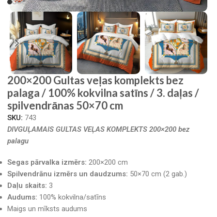
200×200 Gultas veļas komplekts bez
palaga / 100% kokvilna satīns / 3. daļas /
spilvendrānas 50×70 cm
SKU:
743
DIVGUĻAMAIS GULTAS VEĻAS KOMPLEKTS 200×200 bez
palagu
Segas pārvalka izmērs:
200×200 cm
Spilvendrānu izmērs un daudzums:
50×70 cm (2 gab.)
Daļu skaits:
3
Audums:
100% kokvilna/satīns
Maigs un mīksts audums