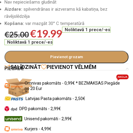
Nav nepieciešams gludināt
Aizdare:
spilvendrānas ir aizverams kā kabatiņa, bez
rāvējslēdzēja
Kopšana:
var mazgāt 30° C temperatūrā
€
19.99
Noliktavā 1 prece/-es
€
25.00
Noliktavā 1 prece/-es
Pievienot grozam
SALĪDZINĀT
PIEVIENOT VĒLMĒM
PIEGĀDE
AKCIJA
Omnivas pakomāts - 0,99€ * BEZMAKSAS Piegāde
no 20 Eur
Latvijas Pasta pakomāts - 2,50€
DPD pakomāts - 2,99€
Unisend pakomāti - 2,99€
Kurjers - 4,99€