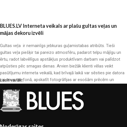
BLUES.LV Interneta veikals ar plašu gultas veļas un
mājas dekoru izvēli
Gultas veļa ir nemainīgs jebkuras guļamistabas atribūts. Tieši
gultas veļa piešķir tai pareizo atmosfēru, padarot telpu mājīgu un
ērtu, radot labvēlīgus apstākļus produktīvam darbam vai palīdzot
atpūsties pēc smagas dienas. Arvien biežāk klienti vēlas veikt
pasūtījumu interneta veikalā, kad brīvajā laikā var sēsties pie datora
vai sava telefonā, apskatīt fotogrāfijas ar esošām prēcēm un
Lasīt vairāk...
mierīgi iegādāties sev tīkamās. Mūsu interneta veikalā ir liels gultas
veļas katalogs: pieejamas gan kokvilnas, gan kokvilna satīna gultas
veļas.
Gultas veļas ražošana ir moderns mākslas veids
Gultas veļas ražotāji, kā arī citu tekstila preču ražotāji ir pilni ar
Noderīgas saites