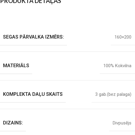
PRODUKTA DETAĻAS
SEGAS PĀRVALKA IZMĒRS:
160×200
MATERIĀLS
100% Kokvilna
KOMPLEKTA DAĻU SKAITS
3 gab.(bez palaga)
DIZAINS:
Divpusējs