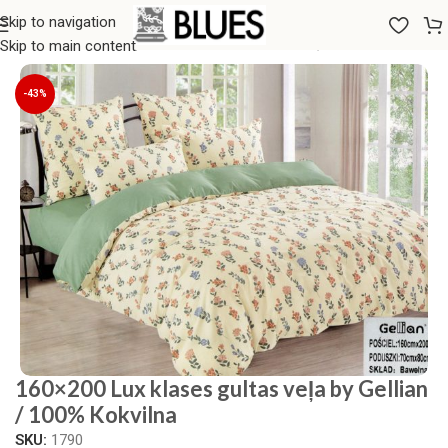
Skip to navigation
Sākums
/
Gultas veļa
/
LUX KLASES GULTAS VEĻA
Skip to main content
-43%
160×200 Lux klases gultas veļa by Gellian
/ 100% Kokvilna
SKU:
1790