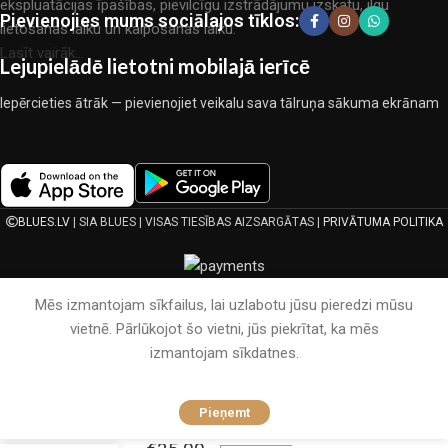
ekspluatācijas īpašības, pievilcīgu izstrādājumu izskatu, ilgu
Pievienojies mums sociālajos tīklos:
lietošanas laiku un kalpošanas laiku.
Lasīt vairāk...
Lejupielādē lietotni mobilajā ierīcē
Iepērcieties ātrāk — pievienojiet veikalu sava tālruņa sākuma ekrānam
BLUES.LV
| SIA BLUES | VISAS TIESĪBAS AIZSARGĀTAS |
PRIVĀTUMA POLITIKA
Mēs izmantojam sīkfailus, lai uzlabotu jūsu pieredzi mūsu
vietnē. Pārlūkojot šo vietni, jūs piekrītat, ka mēs
izmantojam sīkdatnes.
160×200
Pieņemt
Lux
klases