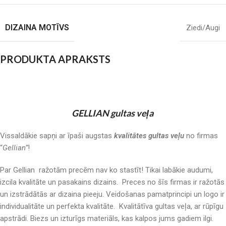
DIZAINA MOTĪVS
Ziedi/Augi
PRODUKTA APRAKSTS
GELLIAN gultas veļa
Vissaldākie sapņi ar īpaši augstas
kvalitātes gultas veļu
no firmas
“
Gellian”
!
Par Gellian ražotām precēm nav ko stastīt! Tikai labākie audumi,
izcila kvalitāte un pasakains dizains. Preces no šīs firmas ir ražotās
un izstrādātās ar dizaina pieeju. Veidošanas pamatprincipi un logo ir
individualitāte un perfekta kvalitāte. Kvalitātīva gultas veļa, ar rūpīgu
apstrādi. Biezs un izturīgs materiāls, kas kalpos jums gadiem ilgi.