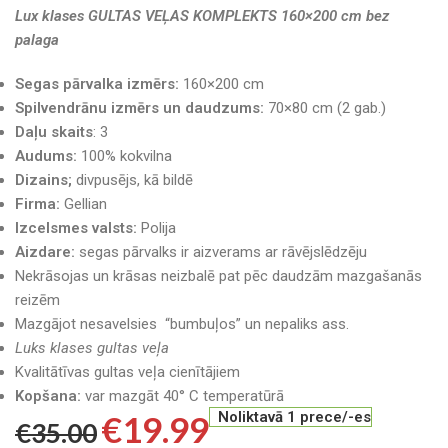
Lux klases GULTAS VEĻAS KOMPLEKTS 160×200 cm bez
palaga
Segas pārvalka izmērs:
160×200 cm
Spilvendrānu izmērs un daudzums:
70×80 cm (2 gab.)
Daļu skaits
: 3
Audums:
100% kokvilna
Dizains;
divpusējs, kā bildē
Firma:
Gellian
Izcelsmes valsts:
Polija
Aizdare:
segas pārvalks ir aizverams ar rāvējslēdzēju
Nekrāsojas un krāsas neizbalē pat pēc daudzām mazgašanās
reizēm
Mazgājot nesavelsies “bumbuļos” un nepaliks ass.
Luks klases gultas veļa
Kvalitātīvas gultas veļa cienītājiem
Kopšana:
var mazgāt 40° C temperatūrā
€
19.99
Noliktavā 1 prece/-es
€
35.00