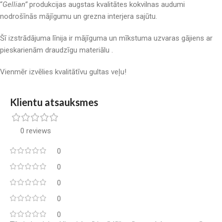
“
Gellian”
produkcijas augstas kvalitātes kokvilnas audumi
nodrošīnās mājīgumu un grezna interjera sajūtu.
Šī izstrādājuma līnija ir mājīguma un mīkstuma uzvaras gājiens ar
pieskarienām draudzīgu materiālu .
Vienmēr izvēlies kvalitātīvu gultas veļu!
Klientu atsauksmes
0 reviews
0
0
0
0
0