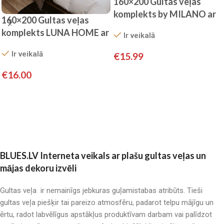
160×200 Gultas veļas
komplekts by MILANO ar
160×200 Gultas veļas
palagu/ 100% KOKVILNA
komplekts LUNA HOME ar
Ir veikalā
SATĪNS
palagu/ 100% KOKVILNA
Ir veikalā
€
15.99
SATĪNS
Pievienot grozam
€
16.00
Pievienot grozam
BLUES.LV Interneta veikals ar plašu gultas veļas un
mājas dekoru izvēli
Gultas veļa ir nemainīgs jebkuras guļamistabas atribūts. Tieši
gultas veļa piešķir tai pareizo atmosfēru, padarot telpu mājīgu un
ērtu, radot labvēlīgus apstākļus produktīvam darbam vai palīdzot