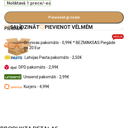
Noliktavā 1 prece/-es
Pievienot grozam
SALĪDZINĀT
PIEVIENOT VĒLMĒM
PIEGĀDE
AKCIJA
Omnivas pakomāts - 0,99€ * BEZMAKSAS Piegāde
no 20 Eur
Latvijas Pasta pakomāts - 2,50€
DPD pakomāts - 2,99€
Unisend pakomāti - 2,99€
Kurjers - 4,99€