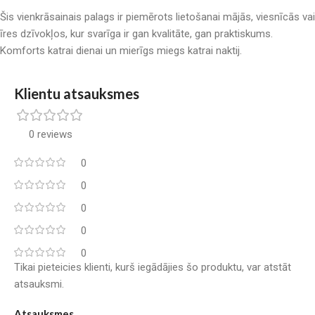
Šis vienkrāsainais palags ir piemērots lietošanai mājās, viesnīcās vai
īres dzīvokļos, kur svarīga ir gan kvalitāte, gan praktiskums.
Komforts katrai dienai un mierīgs miegs katrai naktij.
Klientu atsauksmes
0 reviews
0
0
0
0
0
Tikai pieteicies klienti, kurš iegādājies šo produktu, var atstāt
atsauksmi.
Atsauksmes