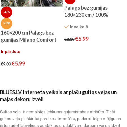
Palags bez gumijas
-33%
180×230 cm / 100%
kokvilna satīns
NEW
Ir veikalā
160×200 cm Palags bez
€
5.99
gumijas Milano Comfort
€
8.00
Satin
Pievienot grozam
Ir pārdots
€
5.99
€
9.00
Lasīt vairāk
BLUES.LV Interneta veikals ar plašu gultas veļas un
mājas dekoru izvēli
Gultas veļa ir nemainīgs jebkuras guļamistabas atribūts. Tieši
gultas veļa piešķir tai pareizo atmosfēru, padarot telpu mājīgu un
ērtu, radot labvēlīgus apstākļus produktīvam darbam vai palīdzot