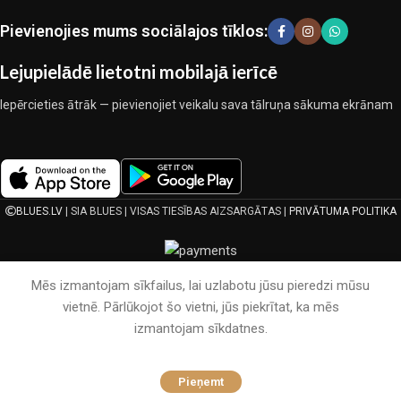
ekspluatācijas īpašības, pievilcīgu izstrādājumu izskatu, ilgu
Pievienojies mums sociālajos tīklos:
lietošanas laiku un kalpošanas laiku.
Lejupielādē lietotni mobilajā ierīcē
Iepērcieties ātrāk — pievienojiet veikalu sava tālruņa sākuma ekrānam
BLUES.LV
| SIA BLUES | VISAS TIESĪBAS AIZSARGĀTAS |
PRIVĀTUMA POLITIKA
Mēs izmantojam sīkfailus, lai uzlabotu jūsu pieredzi mūsu
vietnē. Pārlūkojot šo vietni, jūs piekrītat, ka mēs
izmantojam sīkdatnes.
160×200 cm
Vienkrāsains
Pieņemt
palags bez