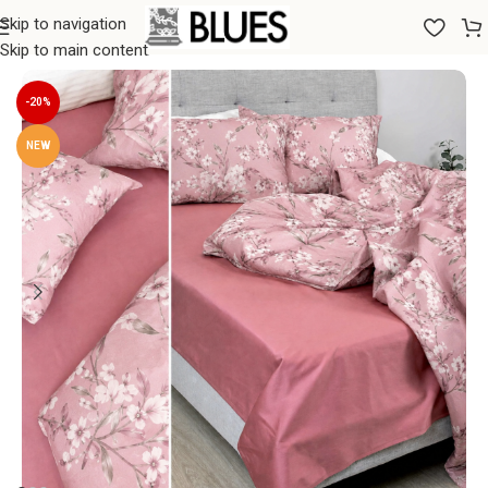
Skip to navigation
Sākums
/
Gultas veļa
/
Palagi
/
Parastie palagi
Skip to main content
-20%
NEW