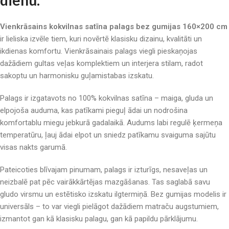
dienu.
Vienkrāsains kokvilnas satīna palags bez gumijas 160×200 cm
ir lieliska izvēle tiem, kuri novērtē klasisku dizainu, kvalitāti un
ikdienas komfortu. Vienkrāsainais palags viegli pieskaņojas
dažādiem gultas veļas komplektiem un interjera stilam, radot
sakoptu un harmonisku guļamistabas izskatu.
Palags ir izgatavots no 100% kokvilnas satīna – maiga, gluda un
elpojoša auduma, kas patīkami pieguļ ādai un nodrošina
komfortablu miegu jebkurā gadalaikā. Audums labi regulē ķermeņa
temperatūru, ļauj ādai elpot un sniedz patīkamu svaiguma sajūtu
visas nakts garumā.
Pateicoties blīvajam pinumam, palags ir izturīgs, nesaveļas un
neizbalē pat pēc vairākkārtējas mazgāšanas. Tas saglabā savu
gludo virsmu un estētisko izskatu ilgtermiņā. Bez gumijas modelis ir
universāls – to var viegli pielāgot dažādiem matraču augstumiem,
izmantot gan kā klasisku palagu, gan kā papildu pārklājumu.