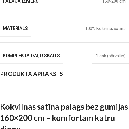
PALAGA IZMĒRS
160×200 cm
MATERIĀLS
100% Kokvilna/satīns
KOMPLEKTA DAĻU SKAITS
1 gab.(pārvalks)
PRODUKTA APRAKSTS
Kokvilnas satīna palags bez gumijas
160×200 cm – komfortam katru