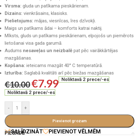
Virsma:
gluda un patīkama pieskārienam.
Dizains:
vienkrāsains, klasisks.
Pielietojums:
mājas, viesnīcas, īres dzīvokļi.
Maigs un patīkams ādai – komforts katrai naktij.
Mīksts, gluds un patīkams pieskārienam, elpojošs un piemērots
lietošanai visa gada garumā.
Audums
nesaveļas un neizbalē
pat pēc vairākkārtējas
mazgāšanas.
Kopšana:
ieteicams mazgāt 40° C temperatūrā.
Izturība:
Saglabā kvalitāti arī pēc biežas mazgāšanas
€
7.99
Noliktavā 2 prece/-es
€
10.00
Noliktavā 2 prece/-es
-
+
Pievienot grozam
SALĪDZINĀT
PIEVIENOT VĒLMĒM
PIEGĀDE