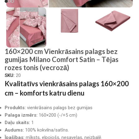
160×200 cm Vienkrāsains palags bez
gumijas Milano Comfort Satin – Tējas
rozes tonis (vecrozā)
SKU:
20
Kvalitatīvs vienkrāsains palags 160×200
cm – komforts katru dienu
Produkts:
vienkrāsains palags bez gumijas
Palaga izmērs:
160×200 (-/+5 cm)
Daļu skaits:
1
Audums:
100% kokvilna/satīns.
Īpašības:
mīksts, elpojošs, nesaveļas, neizbalē.