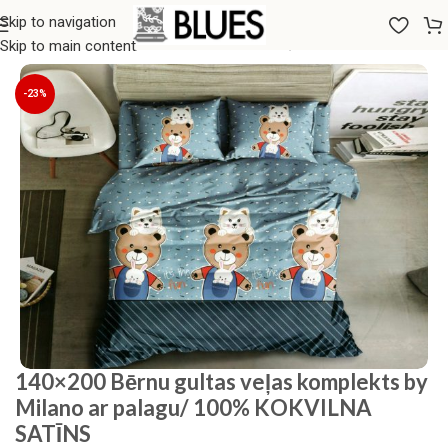
Skip to navigation
Sākums
/
Gultas veļa
/
140x200 GULTAS VEĻAS KOMPLEKTI
Skip to main content
-23%
140×200 Bērnu gultas veļas komplekts by
Milano ar palagu/ 100% KOKVILNA
SATĪNS