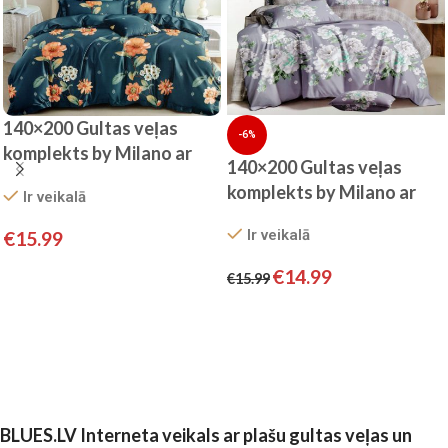
140×200 Gultas veļas
-6%
komplekts by Milano ar
140×200 Gultas veļas
palagu/ 100% KOKVILNA
komplekts by Milano ar
Ir veikalā
SATĪNS
palagu/ 100% KOKVILNA
Ir veikalā
€
15.99
SATĪNS
Pievienot grozam
€
14.99
€
15.99
Pievienot grozam
BLUES.LV Interneta veikals ar plašu gultas veļas un