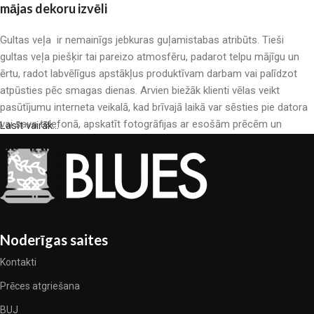
mājas dekoru izvēli
Gultas veļa ir nemainīgs jebkuras guļamistabas atribūts. Tieši
gultas veļa piešķir tai pareizo atmosfēru, padarot telpu mājīgu un
ērtu, radot labvēlīgus apstākļus produktīvam darbam vai palīdzot
atpūsties pēc smagas dienas. Arvien biežāk klienti vēlas veikt
pasūtījumu interneta veikalā, kad brīvajā laikā var sēsties pie datora
vai sava telefonā, apskatīt fotogrāfijas ar esošām prēcēm un
Lasīt vairāk...
mierīgi iegādāties sev tīkamās. Mūsu interneta veikalā ir liels gultas
veļas katalogs: pieejamas gan kokvilnas, gan kokvilna satīna gultas
veļas.
Gultas veļas ražošana ir moderns mākslas veids
Gultas veļas ražotāji, kā arī citu tekstila preču ražotāji ir pilni ar
Noderīgas saites
pārsteidzošiem piedāvājumiem: nereti sastopamies gan ar
Kontakti
standarta sērijveida produktiem, gan unikāliem darinājumiem –
dizainieriskām prēcem, kuras novērtēs īsti skaistuma pazinēji. Mēs
Prēces atgriešana
esam izvēlējušies jums labākos modeļus no mūsdienu gultas veļas
BUJ