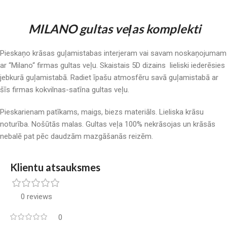
MILANO gultas veļas komplekti
Pieskaņo krāsas guļamistabas interjeram vai savam noskaņojumam
ar “Milano“ firmas gultas veļu. Skaistais 5D dizains lieliski iederēsies
jebkurā guļamistabā. Radiet īpašu atmosfēru savā guļamistabā ar
šīs firmas kokvilnas-satīna gultas veļu.
Pieskarienam patīkams, maigs, biezs materiāls. Lieliska krāsu
noturība. Nošūtās malas. Gultas veļa 100% nekrāsojas un krāsās
nebalē pat pēc daudzām mazgāšanās reizēm.
Klientu atsauksmes
0 reviews
0