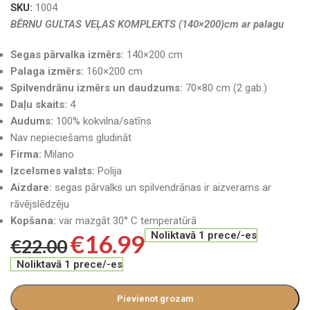
SKU:
1004
BĒRNU GULTAS VEĻAS KOMPLEKTS (140×200)cm ar palagu
Segas pārvalka izmērs:
140×200 cm
Palaga izmērs:
160×200 cm
Spilvendrānu izmērs un daudzums:
70×80 cm (2 gab.)
Daļu skaits:
4
Audums:
100% kokvilna/satīns
Nav nepieciešams gludināt
Firma:
Milano
Izcelsmes valsts:
Polija
Aizdare:
segas pārvalks un spilvendrānas ir aizverams ar
rāvējslēdzēju
Kopšana:
var mazgāt 30° C temperatūrā
€
16.99
Noliktavā 1 prece/-es
€
22.00
Noliktavā 1 prece/-es
Pievienot grozam