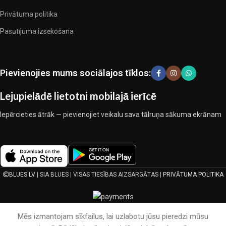
ražotājiem, kuriem izdevās ģeniāli apvienot eleganci, kvalitāti un
Privātuma politika
praktiskumu katrā izstrādājuma vienībā. Mūsu sortimentā ir
pārbaudītu uzņēmumu produkti. Kuri daudzu gadu nepārtrauktā
Pasūtījuma izsēkošana
kopīgā darbā nedeva iemeslu šaubīties par viņu uzticamību un
godīgumu. Tie visi garantē savu produktu augsto kvalitāti, teicamas
ekspluatācijas īpašības, pievilcīgu izstrādājumu izskatu, ilgu
Pievienojies mums sociālajos tīklos:
lietošanas laiku un kalpošanas laiku.
Lejupielādē lietotni mobilajā ierīcē
Iepērcieties ātrāk — pievienojiet veikalu sava tālruņa sākuma ekrānam
BLUES.LV
| SIA BLUES | VISAS TIESĪBAS AIZSARGĀTAS |
PRIVĀTUMA POLITIKA
Mēs izmantojam sīkfailus, lai uzlabotu jūsu pieredzi mūsu