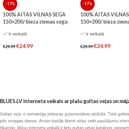
-17%
-17%
100% AITAS VILNAS SEGA
100% AITAS VILNAS
150×200/ bieza ziemas sega
150×200/ bieza ziem
Ir veikalā
Ir veikalā
€
24.99
€
24.99
€
29.99
€
29.99
BLUES.LV Interneta veikals ar plašu gultas veļas un māj
Gultas veļa ir nemainīgs jebkuras guļamistabas atribūts. Tieši gulta
pēc smagas dienas. Arvien biežāk klienti vēlas veikt pasūtījumu inter
tīkamās. Mūsu interneta veikalā ir liels gultas veļas katalogs: pieeja