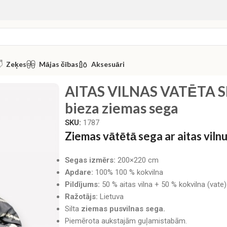
Zeķes
Mājas čības
Aksesuāri
A SEGA 200×220 cm / bieza ziemas sega
AITAS VILNAS VATĒTA S
bieza ziemas sega
SKU:
1787
Ziemas vātētā sega ar aitas viln
Segas izmērs:
200×220 cm
Apdare:
100% 100 % kokvilna
Pildījums:
50 % aitas vilna + 50 % kokvilna (vate)
Ražotājs:
Lietuva
Silta
ziemas pusvilnas sega.
Piemērota aukstajām guļamistabām.