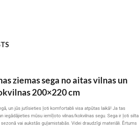
STS
as ziemas sega no aitas vilnas un
okvilnas 200×220 cm
egā, un jūs jutīsieties ļoti komfortabli visa atpūtas laikā! Ja tas
i un iegādājieties mūsu iemīļoto vilnas/kokvilnas segu. Sega ir ļoti silta
 sezonā vai aukstās guļamistabās. Videi draudzīgi materiāli. Ērtums