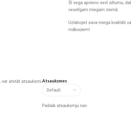
Šī sega apvieno sevī siltumu, dab
veselīgam miegam ziemā.
Uzlabojiet sava miega kvalitāti va
mākoņiem!
Atsauksmes
u, var atstāt atsauksmi.
Pašlaik atsauksmju nav.