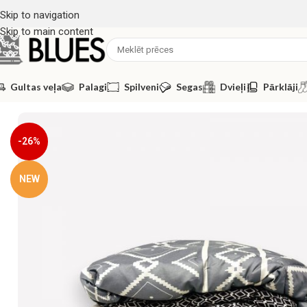
Skip to navigation
Skip to main content
Gultas veļa
Palagi
Spilveni
Segas
Dvieļi
Pārklāji
Sākums
/
Segas
/
Vātētas aitas vilnas segas
/
AITAS VILNAS VATĒT
-26%
NEW