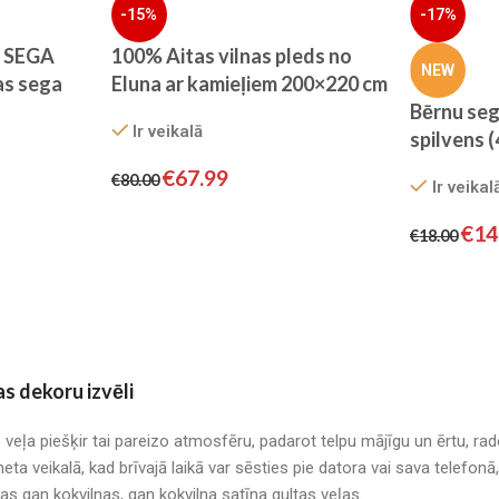
-15%
-17%
 SEGA
100% Aitas vilnas pleds no
NEW
as sega
Eluna ar kamieļiem 200×220 cm
Bērnu se
Ir veikalā
spilvens 
€
67.99
€
80.00
Ir veikal
€
14
€
18.00
as dekoru izvēli
s veļa piešķir tai pareizo atmosfēru, padarot telpu mājīgu un ērtu, r
neta veikalā, kad brīvajā laikā var sēsties pie datora vai sava telefo
mas gan kokvilnas, gan kokvilna satīna gultas veļas.