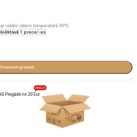
 ar rokām ūdens temperatūrā 30ºC
Noliktavā 1 prece/-es
Pievienot grozam
AKCIJA
S Piegāde no 20 Eur