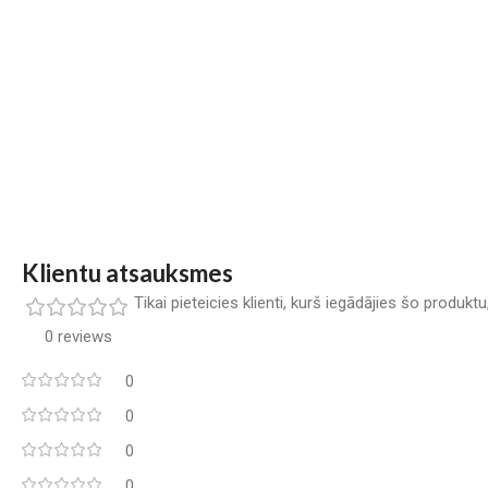
Klientu atsauksmes
Tikai pieteicies klienti, kurš iegādājies šo produkt
0 reviews
0
0
0
0