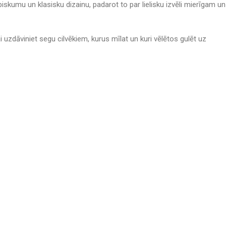
iskumu un klasisku dizainu, padarot to par lielisku izvēli mierīgam un
i uzdāviniet segu cilvēkiem, kurus mīlat un kuri vēlētos gulēt uz