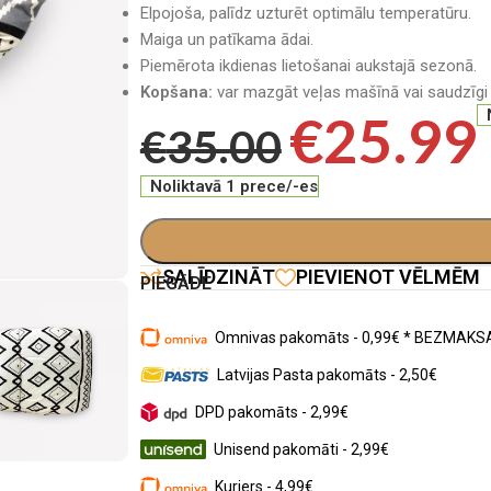
Elpojoša, palīdz uzturēt optimālu temperatūru.
Maiga un patīkama ādai.
Piemērota ikdienas lietošanai aukstajā sezonā.
Kopšana:
var mazgāt veļas mašīnā vai saudzīgi
€
25.99
€
35.00
Noliktavā 1 prece/-es
SALĪDZINĀT
PIEVIENOT VĒLMĒM
PIEGĀDE
Omnivas pakomāts - 0,99€ * BEZMAKSA
Latvijas Pasta pakomāts - 2,50€
DPD pakomāts - 2,99€
Unisend pakomāti - 2,99€
Kurjers - 4,99€