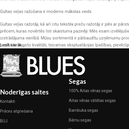
Gultas veļas ražošana ir moderns mākslas veids
Gultas veļas ražotāji, kā arī citu tekstila preču ražotāji ir pilni a
prēcem, kuras novērtēs īsti skaistuma pazinēji. Mēs esam izvēlējuši
izstrādājuma vienībā. Mūsu sortimentā ir pārbaudītu uzņēmumu produ
produktu augsto kvalitāti, teicamas ekspluatācijas īpašības, pievilcīg
Lasīt vairāk...
Segas
Noderīgas saites
100% Aitas vilnas segas
Aitas vilnas vātētas segas
Kontakti
Bambuka segas
Prēces atgriešana
Bērnu segas
BUJ