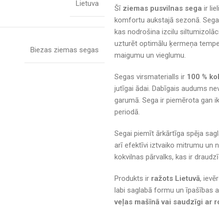
Lietuva
Šī
ziemas pusvilnas sega
ir li
komfortu aukstajā sezonā. Sega
kas nodrošina izcilu siltumizolāci
uzturēt optimālu ķermeņa temper
Biezas ziemas segas
maigumu un vieglumu.
Segas virsmaterialls ir
100 % ko
jutīgai ādai. Dabīgais audums n
garumā. Sega ir piemērota gan ik
periodā.
Segai piemīt ārkārtīga spēja sag
arī efektīvi iztvaiko mitrumu un
kokvilnas pārvalks, kas ir draudz
Produkts ir
ražots Lietuvā
, ievē
labi saglabā formu un īpašības a
veļas mašīnā vai saudzīgi ar r