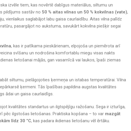
eliska izvēle tiem, kas novērtē dabīgus materiālus, siltumu un
s pildījums sastāv no
50 % aitas vilnas un 50 % kokvilnas (vate)
,
ju, vienlaikus saglabājot labu gaisa caurlaidību. Aitas vilna palīdz
atūru, pasargājot no aukstuma, savukārt kokvilna piešķir segai
kvilna
, kas ir patīkama pieskārienam, elpojoša un piemērota arī
eveicina svīšanu un nodrošina komfortablu miegu visas nakts
dienas lietošanai mājās, gan vasarnīcā vai laukos, īpaši ziemas
labāt siltumu, pielāgojoties ķermeņa un istabas temperatūrai. Vilna
 nepārkarsē ķermeni. Tās īpašības papildina augstas kvalitātes
īgs ādai un gaisa caurlaidīgs.
rojot kvalitātes standartus un ilgtspējīgu ražošanu. Sega ir izturīga,
rī pēc ilgstošas lietošanas. Praktiska kopšana – to var
mazgāt
okām līdz 30 °C
, kas padara ikdienas lietošanu vēl ērtāku.