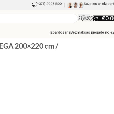
(+371) 20061800
Sazinies ar eksper
€
0.0
Izpārdošana
Bezmaksas piegāde no €
EGA 200×220 cm /
u