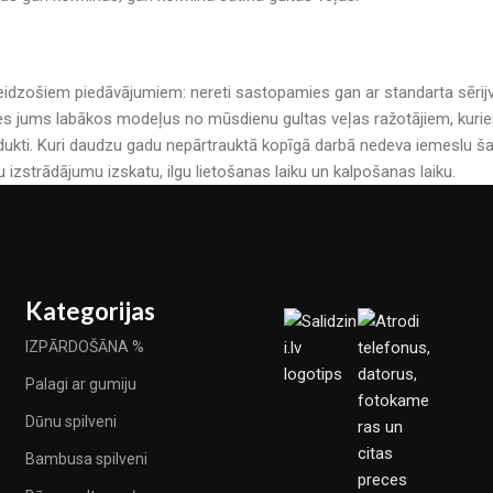
r pārsteidzošiem piedāvājumiem: nereti sastopamies gan ar standarta sē
es jums labākos modeļus no mūsdienu gultas veļas ražotājiem, kuriem 
kti. Kuri daudzu gadu nepārtrauktā kopīgā darbā nedeva iemeslu šau
u izstrādājumu izskatu, ilgu lietošanas laiku un kalpošanas laiku.
Kategorijas
IZPĀRDOŠĀNA %
Palagi ar gumiju
Dūnu spilveni
Bambusa spilveni