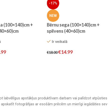
-17%
NEW
ga (100×140)cm +
Bērnu sega (100×140)cm +
(40×60)cm
spilvens (40×60)cm
ā
Ir veikalā
.99
€
14.99
€
18.00
adot labvēlīgus apstākļus produktīvam darbam vai palīdzot atpūsties
nā, apskatīt fotogrāfijas ar esošām prēcēm un mierīgi iegādāties sev