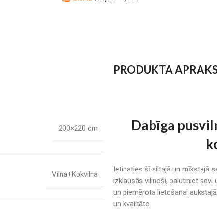
PRODUKTA APRAK
Dabīga pusviln
200×220 cm
k
Ietinaties šī siltajā un mīkstajā s
Vilna+Kokvilna
izklausās vilinoši, palutiniet sev
un piemērota lietošanai aukstajā
un kvalitāte.