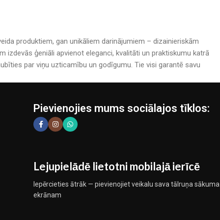
rijveida produktiem, gan unikāliem darinājumiem – dizainieriskām
izdevās ģeniāli apvienot eleganci, kvalitāti un praktiskumu katrā
bīties par viņu uzticamību un godīgumu. Tie visi garantē savu
Pievienojies mums sociālajos tīklos:
Lejupielādē lietotni mobilajā ierīcē
Iepērcieties ātrāk — pievienojiet veikalu sava tālruņa sākuma
ekrānam