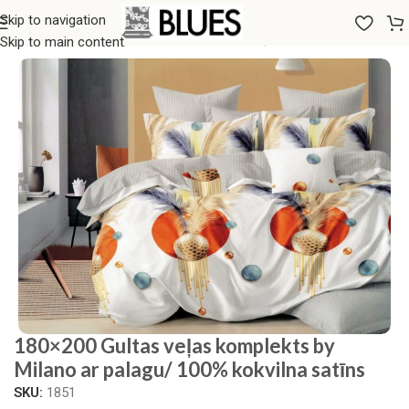
Skip to navigation
Sākums
/
Gultas veļa
/
180x200 GULTAS VEĻAS KOMPLEKTI
Skip to main content
180×200 Gultas veļas komplekts by
Milano ar palagu/ 100% kokvilna satīns
SKU:
1851