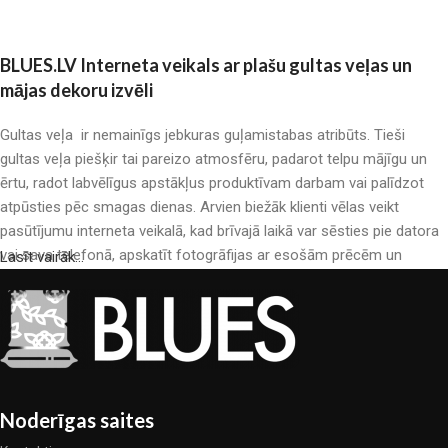
BLUES.LV Interneta veikals ar plašu gultas veļas un
mājas dekoru izvēli
Gultas veļa ir nemainīgs jebkuras guļamistabas atribūts. Tieši
gultas veļa piešķir tai pareizo atmosfēru, padarot telpu mājīgu un
ērtu, radot labvēlīgus apstākļus produktīvam darbam vai palīdzot
atpūsties pēc smagas dienas. Arvien biežāk klienti vēlas veikt
pasūtījumu interneta veikalā, kad brīvajā laikā var sēsties pie datora
vai sava telefonā, apskatīt fotogrāfijas ar esošām prēcēm un
Lasīt vairāk...
mierīgi iegādāties sev tīkamās. Mūsu interneta veikalā ir liels gultas
veļas katalogs: pieejamas gan kokvilnas, gan kokvilna satīna gultas
veļas.
Gultas veļas ražošana ir moderns mākslas veids
Gultas veļas ražotāji, kā arī citu tekstila preču ražotāji ir pilni ar
Noderīgas saites
pārsteidzošiem piedāvājumiem: nereti sastopamies gan ar