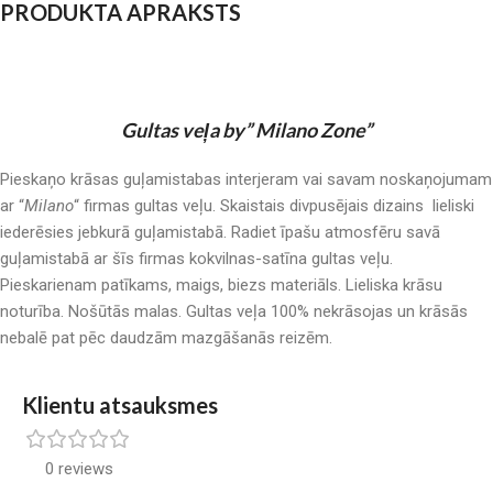
PRODUKTA APRAKSTS
Gultas veļa by” Milano Zone”
Pieskaņo krāsas guļamistabas interjeram vai savam noskaņojumam
ar “
Milano
“ firmas gultas veļu. Skaistais divpusējais dizains lieliski
iederēsies jebkurā guļamistabā. Radiet īpašu atmosfēru savā
guļamistabā ar šīs firmas kokvilnas-satīna gultas veļu.
Pieskarienam patīkams, maigs, biezs materiāls. Lieliska krāsu
noturība. Nošūtās malas. Gultas veļa 100% nekrāsojas un krāsās
nebalē pat pēc daudzām mazgāšanās reizēm.
Klientu atsauksmes
0 reviews