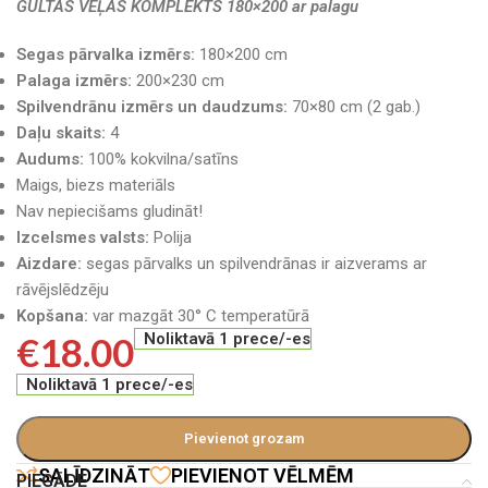
GULTAS VEĻAS KOMPLEKTS 180×200 ar palagu
Segas pārvalka izmērs:
180×200 cm
Palaga izmērs:
200×230 cm
Spilvendrānu izmērs un daudzums:
70×80 cm (2 gab.)
Daļu skaits:
4
Audums:
100% kokvilna/satīns
Maigs, biezs materiāls
Nav nepiecišams gludināt!
Izcelsmes valsts:
Polija
Aizdare:
segas pārvalks un spilvendrānas ir aizverams ar
rāvējslēdzēju
Kopšana:
var mazgāt 30° C temperatūrā
€
18.00
Noliktavā 1 prece/-es
Noliktavā 1 prece/-es
Pievienot grozam
SALĪDZINĀT
PIEVIENOT VĒLMĒM
PIEGĀDE