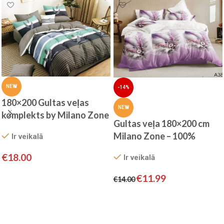
NEW
-14%
180×200 Gultas veļas
NEW
komplekts by Milano Zone
Gultas veļa 180×200 cm
ar palagu/ 100% kokvilna
Milano Zone – 100%
Ir veikalā
satīns
kokvilna satīns, 3 daļas
€
18.00
Ir veikalā
Pievienot grozam
€
11.99
€
14.00
Pievienot grozam