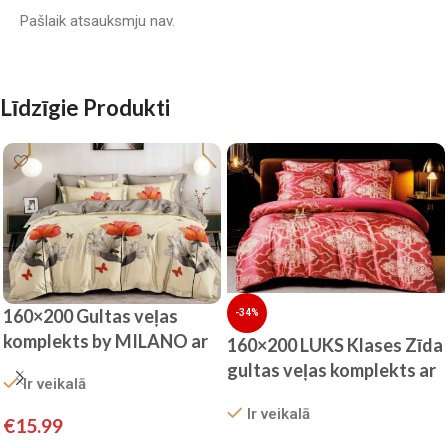
Pašlaik atsauksmju nav.
Līdzīgie Produkti
160×200 Gultas veļas
-34%
komplekts by MILANO ar
160×200 LUKS Klases Zīda
palagu/ 100% KOKVILNA
gultas veļas komplekts ar
Ir veikalā
SATĪNS
palagu (bordo)
Ir veikalā
€
15.99