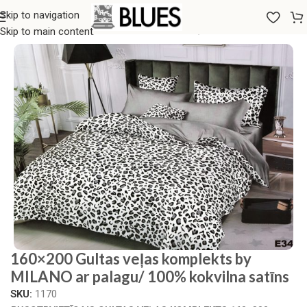
Skip to navigation
Sākums
/
Gultas veļa
/
160x200 GULTAS VEĻAS KOMPLEKTI
Skip to main content
160×200 Gultas veļas komplekts by
MILANO ar palagu/ 100% kokvilna satīns
SKU:
1170