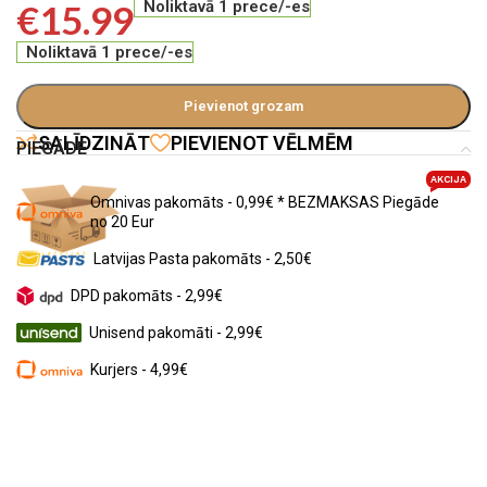
€
15.99
Noliktavā 1 prece/-es
Noliktavā 1 prece/-es
Pievienot grozam
SALĪDZINĀT
PIEVIENOT VĒLMĒM
PIEGĀDE
AKCIJA
Omnivas pakomāts - 0,99€ * BEZMAKSAS Piegāde
no 20 Eur
Latvijas Pasta pakomāts - 2,50€
DPD pakomāts - 2,99€
Unisend pakomāti - 2,99€
Kurjers - 4,99€