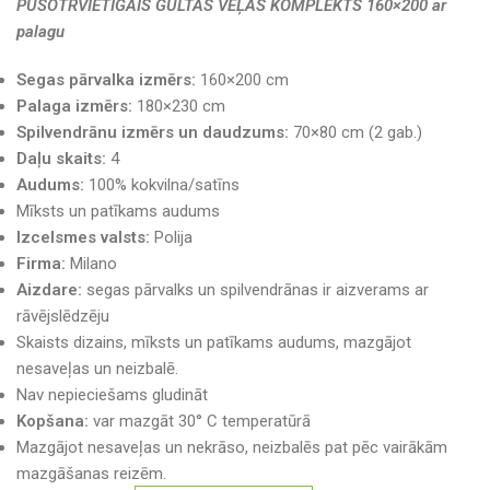
PUSOTRVIETĪGAIS GULTAS VEĻAS KOMPLEKTS 160×200 ar
palagu
Segas pārvalka izmērs:
160×200 cm
Palaga izmērs:
180×230 cm
Spilvendrānu izmērs un daudzums:
70×80 cm (2 gab.)
Daļu skaits:
4
Audums:
100% kokvilna/satīns
Mīksts un patīkams audums
Izcelsmes valsts:
Polija
Firma:
Milano
Aizdare:
segas pārvalks un spilvendrānas ir aizverams ar
rāvējslēdzēju
Skaists dizains, mīksts un patīkams audums, mazgājot
nesaveļas un neizbalē.
Nav nepieciešams gludināt
Kopšana:
var mazgāt 30° C temperatūrā
Mazgājot nesaveļas un nekrāso, neizbalēs pat pēc vairākām
mazgāšanas reizēm.