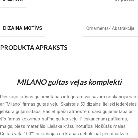
DIZAINA MOTĪVS
Ornaments/ Abstrakcija
PRODUKTA APRAKSTS
MILANO gultas veļas komplekti
Pieskaņo krāsas guļamistabas interjeram vai savam noskaņojumam
ar “Milano“ firmas gultas veļu. Skaistais 5D dizains lieliski iederēsies
jebkurā guļamistabā. Radiet īpašu atmosfēru savā guļamistabā ar
šīs firmas kokvilnas-satīna gultas veļu. Pieskarienam patīkams,
maigs, biezs materiāls. Lieliska krāsu noturība. Nošūtās malas.
Gultas veļa 100% nekrāsojas un krāsās nebalē pat pēc daudzām