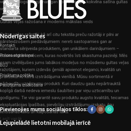
veļas katalogs: pieejamas gan kokvilnas, gan kokvilna satīna gultas
veļas.
Gultas veļas ražošana ir moderns mākslas veids
Gultas veļas ražotāji, kā arī citu tekstila preču ražotāji ir pilni ar
Noderīgas saites
pārsteidzošiem piedāvājumiem: nereti sastopamies gan ar
Kontakti
standarta sērijveida produktiem, gan unikāliem darinājumiem –
dizainieriskām prēcem, kuras novērtēs īsti skaistuma pazinēji. Mēs
Prēces atgriešana
esam izvēlējušies jums labākos modeļus no mūsdienu gultas veļas
BUJ
ražotājiem, kuriem izdevās ģeniāli apvienot eleganci, kvalitāti un
Privātuma politika
praktiskumu katrā izstrādājuma vienībā. Mūsu sortimentā ir
pārbaudītu uzņēmumu produkti. Kuri daudzu gadu nepārtrauktā
Pasūtījuma izsēkošana
kopīgā darbā nedeva iemeslu šaubīties par viņu uzticamību un
godīgumu. Tie visi garantē savu produktu augsto kvalitāti, teicamas
ekspluatācijas īpašības, pievilcīgu izstrādājumu izskatu, ilgu
Pievienojies mums sociālajos tīklos:
lietošanas laiku un kalpošanas laiku.
Lasīt vairāk...
Lejupielādē lietotni mobilajā ierīcē