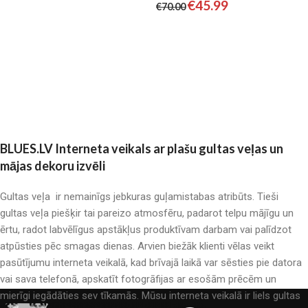
€
45.99
€
70.00
Pievienot grozam
Pievienot grozam
BLUES.LV Interneta veikals ar plašu gultas veļas un
mājas dekoru izvēli
Gultas veļa ir nemainīgs jebkuras guļamistabas atribūts. Tieši
gultas veļa piešķir tai pareizo atmosfēru, padarot telpu mājīgu un
ērtu, radot labvēlīgus apstākļus produktīvam darbam vai palīdzot
atpūsties pēc smagas dienas. Arvien biežāk klienti vēlas veikt
pasūtījumu interneta veikalā, kad brīvajā laikā var sēsties pie datora
vai sava telefonā, apskatīt fotogrāfijas ar esošām prēcēm un
mierīgi iegādāties sev tīkamās. Mūsu interneta veikalā ir liels gultas