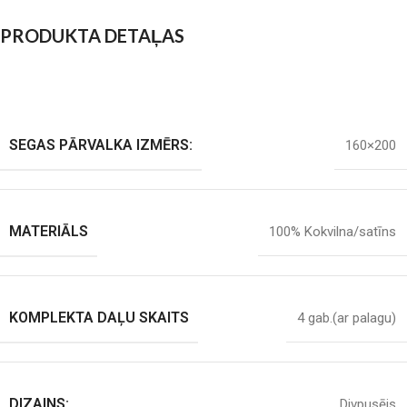
PRODUKTA DETAĻAS
SEGAS PĀRVALKA IZMĒRS:
160×200
MATERIĀLS
100% Kokvilna/satīns
KOMPLEKTA DAĻU SKAITS
4 gab.(ar palagu)
DIZAINS:
Divpusējs