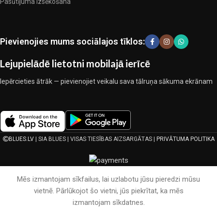
Pasūtījuma izsēkošana
pārbaudītu uzņēmumu produkti. Kuri daudzu gadu nepārtrauktā
kopīgā darbā nedeva iemeslu šaubīties par viņu uzticamību un
godīgumu. Tie visi garantē savu produktu augsto kvalitāti, teicamas
ekspluatācijas īpašības, pievilcīgu izstrādājumu izskatu, ilgu
Pievienojies mums sociālajos tīklos:
lietošanas laiku un kalpošanas laiku.
Lejupielādē lietotni mobilajā ierīcē
Iepērcieties ātrāk — pievienojiet veikalu sava tālruņa sākuma ekrānam
BLUES.LV
| SIA BLUES | VISAS TIESĪBAS AIZSARGĀTAS |
PRIVĀTUMA POLITIKA
Mēs izmantojam sīkfailus, lai uzlabotu jūsu pieredzi mūsu
vietnē. Pārlūkojot šo vietni, jūs piekrītat, ka mēs
izmantojam sīkdatnes.