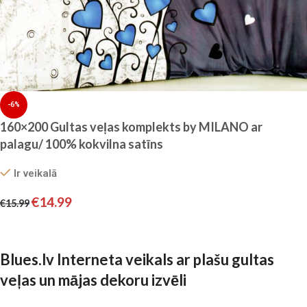
-6%
160×200 Gultas veļas komplekts by MILANO ar
palagu/ 100% kokvilna satīns
Ir veikalā
€
14.99
€
15.99
Pievienot grozam
Blues.lv Interneta veikals ar plašu gultas
veļas un mājas dekoru izvēli