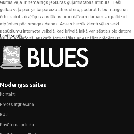
Gultas veļa ir nemainīgs jebkuras guļamistabas atribūts. Tieši
gultas veļa piešķir tai pareizo atmosfēru, padarot telpu mājīgu un
ērtu, radot labvēlīgus apstākļus produktīvam darbam vai palīdzot
atpūsties pēc smagas dienas. Arvien biežāk klienti vēlas veikt
pasūtījumu interneta veikalā, kad brīvajā laikā var sēsties pie datora
Lasīt vairāk..
vai sava telefonā, apskatīt fotogrāfijas ar esošām prēcēm un
mierīgi iegādāties sev tīkamās. Mūsu interneta veikalā ir liels gultas
veļas katalogs: pieejamas gan kokvilnas, gan kokvilna satīna gultas
veļas.
Gultas veļas ražošana ir moderns mākslas veids
Noderīgas saites
Gultas veļas ražotāji, kā arī citu tekstila preču ražotāji ir pilni ar
pārsteidzošiem piedāvājumiem: nereti sastopamies gan ar
Kontakti
standarta sērijveida produktiem, gan unikāliem darinājumiem –
Prēces atgriešana
dizainieriskām prēcem, kuras novērtēs īsti skaistuma pazinēji. Mēs
esam izvēlējušies jums labākos modeļus no mūsdienu gultas veļas
BUJ
ražotājiem, kuriem izdevās ģeniāli apvienot eleganci, kvalitāti un
Privātuma politika
praktiskumu katrā izstrādājuma vienībā. Mūsu sortimentā ir