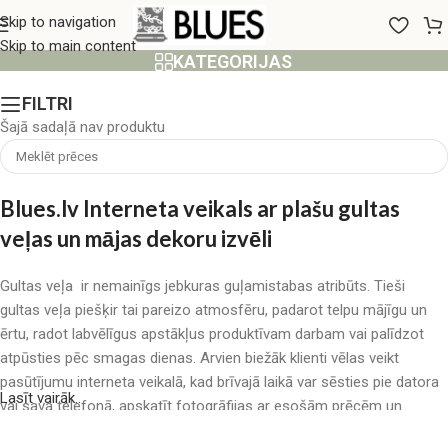
21
Skip to navigation
Skip to main content
KATEGORIJAS
FILTRI
Šajā sadaļā nav produktu
Blues.lv Interneta veikals ar plašu gultas
veļas un mājas dekoru izvēli
Gultas veļa ir nemainīgs jebkuras guļamistabas atribūts. Tieši
gultas veļa piešķir tai pareizo atmosfēru, padarot telpu mājīgu un
ērtu, radot labvēlīgus apstākļus produktīvam darbam vai palīdzot
atpūsties pēc smagas dienas. Arvien biežāk klienti vēlas veikt
pasūtījumu interneta veikalā, kad brīvajā laikā var sēsties pie datora
Lasīt vairāk..
vai sava telefonā, apskatīt fotogrāfijas ar esošām prēcēm un
mierīgi iegādāties sev tīkamās. Mūsu interneta veikalā ir liels gultas